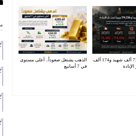
الأخبار
من
غزة تنزف.. 73 ألف شهيد و174 ألف
الذهب يشتعل صعوداً.. أعلى مستوى
لإبادة
في 7 أسابيع