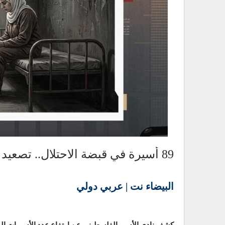
89 أسيرة في قبضة الاحتلال.. تصعيد ممنهج يستهدف النساء الفلسطينيات
البيضاء نت | عربي دولي