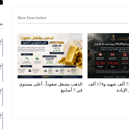
More From Author
من
الأخبار
غزة تنزف.. 73 ألف شهيد و174 ألف
الذهب يشتعل صعوداً.. أعلى مستوى
لإبادة
في 7 أسابيع