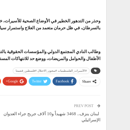
وحذر من التدهور الخطير في الأوضاع الصحية للأسيرات، 
بالسرطان، في ظل حرمان متعمد من العلاج واستمرار سيا
وطالب النادي المجتمع الدولي والمؤسسات الحقوقية بالت
الأطفال والحوامل والمريضات، ووضع حد للانتهاكات المست
#الأسيرات_الفلسطينيات #سجون_الاحتلال #فلسطين_قضيتنا
Google+
Twitter
Facebook
Share
PREV POST
لبنان ينزف.. 3468 شهيداً و10 آلاف جريح جراء العدوان
الإسرائيلي