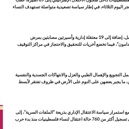
فجر اليوم الثلاثاء، في إطار سياسة تصعيدية متواصلة تستهدف النساء
وأوضح النادي أن من بين الأسيرات ثلاث طفلات وثلاث حوامل، إضافة إلى 19 معتقلة إدارية وأسيرتين مصابتين بمرض
ون”، فيما تخضع أخريات للتحقيق والاحتجاز في مراكز التوقيف
شمل التجويع والإهمال الطبي والعزل والانتهاكات الجسدية والنفسية
ين، ما يجبر بعضهن على النوم على الأرض في ظروف تفتقر لأبسط
ع استمرار سياسة الاعتقال الإداري بذريعة “الملفات السرية”، إلى
جانب اعتقالات على خلفية ما يسمى بـ”التحريض”، لافتاً إلى تسجيل أكثر من 760 حالة اعتقال لنساء فلسطينيات منذ بدء حرب