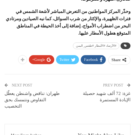
وحذّر المركز المواطنين من التعرض المباشر لأشعة الشمس في
فترات الظهيرة، والإكثار من شرب السوائل، كما نبه الصيادين ومرتادي
البحر من اضطراب الأمواج، إضافة إلى أخذ الحيطة في المناطق
المتوقع هطول الأمطار عليها.
#الأرصاد #الأمطار #طقس_اليمن
Google+
Twitter
Facebook
Share
NEXT POST
PREV POST
غزة: 72 ألف شهيد حصيلة
طهران: تناقض واشنطن يعطّل
الإبادة المستمرة
التفاوض ونتمسك بحق
التخصيب