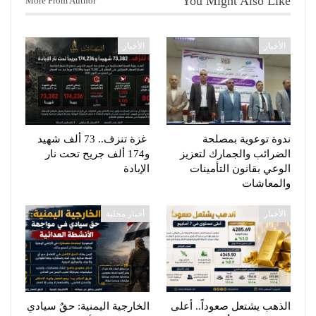
You Might Also Like
More From Author
الأخبار
الأخبار
ندوة توعوية بمصلحة
غزة تنزف.. 73 ألف شهيد
الضرائب والجمارك لتعزيز
و174 ألف جريح تحت نار
الوعي بقانون التأمينات
الإبادة
والمعاشات
الأخبار
أخبار محلية
الذهب يشتعل صعوداً.. أعلى
الخارجية اليمنية: حقٌ سيادي