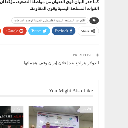
كما حذر البيان قوى العدوان من مواصلة التصعيد، مؤكداً 
القوات المسلحة اليمنية وقوى المقاومة.
#القوات_المسلحة_اليمنية #فلسطين_قضيتنا #وحدة_الساحات
Google+
Twitter
Facebook
Share
PREV POST
الدولار يتراجع بعد إعلان إيران وقف هجماتها
You Might Also Like
الأخبار
الأخبار