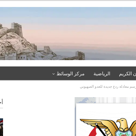
 الكريم
الرياضية
مركز الوسائظ
م معادلة ردع جديدة للعدو الصهيوني
أخ