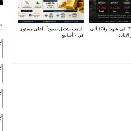
من
غزة تنزف.. 73 ألف شهيد و174 ألف
الذهب يشتعل صعوداً.. أعلى مستوى
لإبادة
في 7 أسابيع