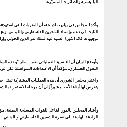
الباليستية والطائرات المسيّرة.
وأكد المجلس في بيان صادر عنه أن الضربات التي استهدفت
الثابت في دعم وإسناد الشعبين الفلسطيني واللبناني، وتجسد ا
توجيهات قائد الثورة السيد عبدالملك بدر الدين الحوثي وإر
وأوضح البيان أن التنسيق العملياتي ضمن إطار “وحدة ال
التفوق العسكري، مؤكداً أن الاعتداءات المتواصلة على غز
واعتبر مجلس الشورى أن هذه العمليات المشتركة تمثل حقاً
يتعرض لها أبناء الأمة، مشيراً إلى أن مرحلة الاستفراد بال
وأشاد المجلس بالدور الفاعل للقوات المسلحة اليمنية، مؤ
الرادعة الهادفة إلى نصرة الشعبين الفلسطيني واللبناني.