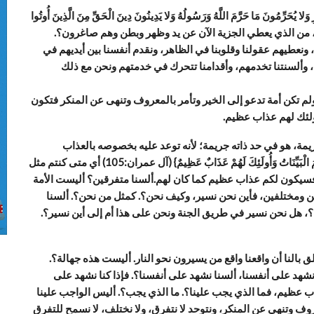
وَلا يُحَرِّمُونَ مَا حَرَّمَ اللَّهُ وَرَسُولُهُ وَلا يَدِينُونَ دِينَ الْحَقِّ مِنَ الَّذِينَ أُوتُوا
كِتَابَ حَتَّى يُعْطُوا الْجِزْيَةَ عَنْ يَدٍ وَهُمْ صَاغِرُونَ} (التوبة:29)، من الذي يعطي الجزية الآن عن يد وظهر وبطن وهم صاغرون؟.
ونعطيهم عقولنا وقلوبنا في الظاهر، ونقدم أنفسنا بين أيديهم في
، وألسنتنا تخدمهم، وأقدامنا تتحرك في خدمتهم ونحن مع ذلك
، ولم تكن أمة تدعو إلى الخير وتأمر بالمعروف وتنهى عن المنكر فتكون
أولئك لهم عذاب عظيم.
يمة، هو في حد ذاته جريمة؛ لأنه توعد عليه بخصوصه بالعذاب
العظيم، {وَلا تَكُونُوا كَالَّذِينَ تَفَرَّقُوا وَاخْتَلَفُوا مِنْ بَعْدِ مَا جَاءَهُمُ الْبَيِّنَاتُ وَأُولَئِكَ لَهُمْ عَذَابٌ عَظِيمٌ} (آل عمران:105) أي متى كنتم مثل
. فسيكون لكم عذاب عظيم كما كان لهم.ألسنا متفرقين؟ أليست الأمة
ن ومختلفين، فأين نحن نسير، وكيف نحن؟. كمثل من نحن؟. ألسنا
ت؟، هل نحن نسير في طريق الجنة ونحن على هذا أم إلى أين نسير؟.
لق بالنا أن واقعنا واقع من يسيرون نحو النار. أليست هذه جهالة؟.
د على أنفسنا، ألسنا نشهد على أنفسنا؟. فإذا كنا نشهد على
ذاب عظيم، فما الذي يجب علينا؟. ما الذي يجب؟. أليس الواجب علينا
روف وتنهى عن المنكر، ونتوحد لا نتفرق، ولا نختلف، لا نسمح للتفرق