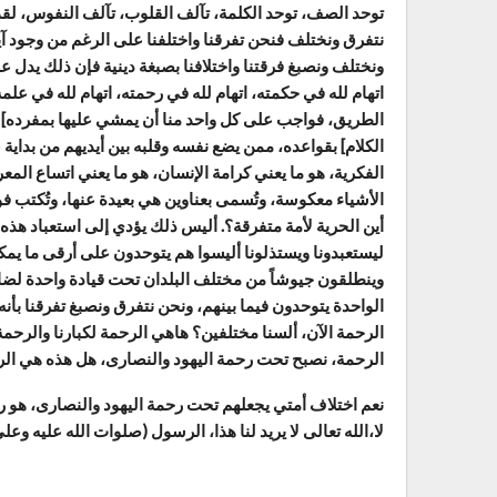
توحد الصف، توحد الكلمة، تآلف القلوب، تآلف النفوس، لقد أ
نتفرق ونختلف فنحن تفرقنا واختلفنا على الرغم من وجود آيات 
ونختلف ونصبغ فرقتنا واختلافنا بصبغة دينية فإن ذلك يدل 
اتهام لله في حكمته، اتهام لله في رحمته، اتهام لله في علمه 
الطريق، فواجب على كل واحد منا أن يمشي عليها بمفرده] 
الكلام] بقواعده، ممن يضع نفسه وقلبه بين أيديهم من بداية 
الفكرية، هو ما يعني كرامة الإنسان، هو ما يعني اتساع المعر
الأشياء معكوسة، وتُسمى بعناوين هي بعيدة عنها، وتُكتب فوق
أين الحرية لأمة متفرقة؟. أليس ذلك يؤدي إلى استعباد هذه ا
ليستعبدونا ويستذلونا أليسوا هم يتوحدون على أرقى ما يمكن
وينطلقون جيوشاً من مختلف البلدان تحت قيادة واحدة لضا
الواحدة يتوحدون فيما بينهم، ونحن نتفرق ونصبغ تفرقنا بأنه
الرحمة الآن، ألسنا مختلفين؟ هاهي الرحمة لكبارنا والرحمة
الرحمة، نصبح تحت رحمة اليهود والنصارى، هل هذه هي الر
نعم اختلاف أمتي يجعلهم تحت رحمة اليهود والنصارى، هو رح
لا،الله تعالى لا يريد لنا هذا، الرسول (صلوات الله عليه وعلى آ