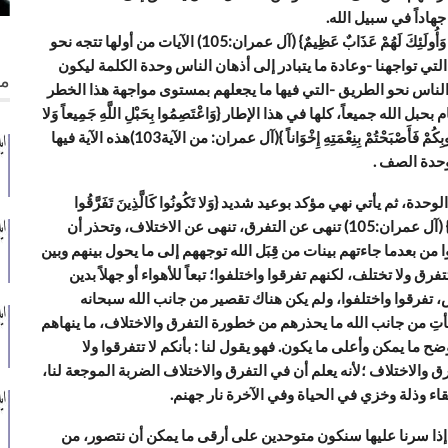
هاداً في سبيل الله.
{وَلا تَكُونُوا كَالَّذِينَ تَفَرَّقُوا وَاخْتَلَفُوا مِنْ بَعْدِ مَا جَاءَهُمُ الْبَيِّنَاتُ وَأُولَئِكَ لَهُمْ عَذَابٌ عَظِيمٌ} (آل عمران:105) الآيات من أولها تتجه نحو
ي تواجهنا -وعادة ما يتبادر إلى أذهان الناس وحدة الكلمة ليكون
من
لناس نحو الطريق -التي فيها ما يجعلهم بمستوى مواجهة هذا الخطر
ه جميعاً، كلها في هذا الإطار {وَاعْتَصِمُوا بِحَبْلِ اللَّهِ جَمِيعاً وَلا
تَفَرَّقُوا وَاذْكُرُوا نِعْمَتَ اللَّهِ عَلَيْكُمْ إِذْ كُنْتُمْ أَعْدَاءً فَأَلَّفَ بَيْنَ قُلُوبِكُمْ فَأَصْبَحْتُمْ بِنِعْمَتِهِ إِخْوَاناً }(آل عمران: من الآية103)هذه الآية فيها
وحدة الصف .
آل عمران: من الآية104)كذلك تؤكد على الوحدة، ثم يأتي نهي مؤكد بوعيد شديد {وَلا تَكُونُوا كَالَّذِينَ تَفَرَّقُوا
وَاخْتَلَفُوا مِنْ بَعْدِ مَا جَاءَهُمُ الْبَيِّنَاتُ وَأُولَئِكَ لَهُمْ عَذَابٌ عَظِيمٌ} (آل عمران:105) تنهى عن التفرق، تنهى عن الاختلاف، وتحذر أن
 من بعدما جاءتهم بينات من قِبَل الله توجههم إلى ما يحول بينهم وبين
ق ولا تختلف، لكنهم تفرقوا واختلفوا؛ تبعاً للأهواء أو جهلاً بدين
، تفرقوا واختلفوا، ولم يكن هناك تقصير من جانب الله سبحانه
يأتِ من جانب الله ما يحذرهم من خطورة التفرق والاختلاف، ما ينهاهم
 ما يمكن وأعلى ما يكون. فهو يقول لنا : بأنكم لا تتفرقوا ولا
رق والاختلاف ؛لأنه يعلم أن في التفرق والاختلاف الضربة الموجعة لنا،
شقاء وذلة وخزي في الحياة وفي الآخرة نار جهنم.
تي إذا سرنا عليها سنكون متوحدين على أرقى ما يمكن أن نتصور، من