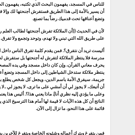
للناس في المسجد، يفهمون البحث الذي تكتبه، يفهمون الحرك
أن يسير بالأمة إلى هذا الطريق فستفرش أجنحتها لك وإلا 
وتضع أعناقها تحت قدميك رضاً بما تصنع.
لأن في الحديث ((أن الملائكة تفرش أجنحتها لطالب العلم ر
على طريق الله التي تبني ولا تهدم، وتوحد وتجمع ولا تفرق. 
أليست تريد أن نتفرق؟. فمن يقدم كلمة تفرق الناس داخل ا
مدرسة فلا ينتظر الملائكة لتفرش له أجنحتها بل ستفرش له 
يحرف معاني القرآن، وإن كان داخل مسجد وفي يده المصحف،
ينتظر ملائكة ستدخل الشياطين إلى داخل المسجد وتضع أعنا
جريمة، سيفرق الأمة باسم الدين، ويجعل كل شخص يطلع بمفرد
أن أتبعك، لا يجوز لي أن أمشي على ما ترى، لا يجوز لي ..لا يج
وعلى ما يؤدي إليه نظري أنا]. ماذا يعني هذا؟. أليس هذا يعن
الناتج أن كل هذه الآيات لا قيمة لها أمام هذا الترسيخ الذ
قائمة على هذا النحو، ما تزال إلى الآن.
فمن يتفرغ ويترك أعماله وشئونه الخاصة ويتفرغ للآخرين ي