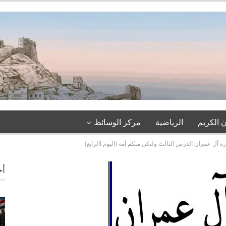
 الكريم
الرياضية
مركز الوسائظ
ة آل عمران الدرس الثالث ولتكن منكم أمة (اليوم االرابع)
أخ