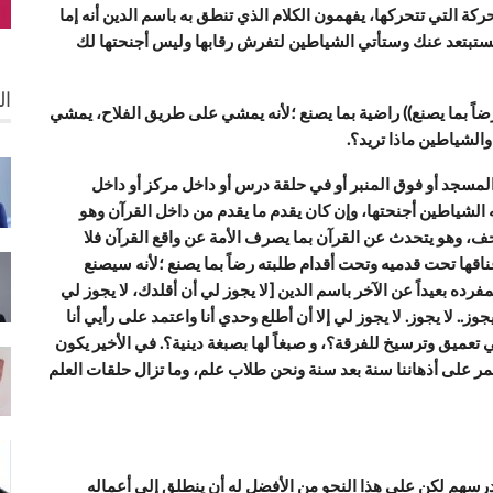
ة التي تتحركها، يفهمون الكلام الذي تنطق به باسم الدين أنه إما
فستبتعد عنك وستأتي الشياطين لتفرش رقابها وليس أجنحتها لك
ال
ضاً بما يصنع)) راضية بما يصنع ؛لأنه يمشي على طريق الفلاح، يمشي
والشياطين ماذا تريد؟.
لمسجد أو فوق المنبر أو في حلقة درس أو داخل مركز أو داخل
الشياطين أجنحتها، وإن كان يقدم ما يقدم من داخل القرآن وهو
 وهو يتحدث عن القرآن بما يصرف الأمة عن واقع القرآن فلا
قها تحت قدميه وتحت أقدام طلبته رضاً بما يصنع ؛لأنه سيصنع
ه بعيداً عن الآخر باسم الدين [لا يجوز لي أن أقلدك، لا يجوز لي
وز.. لا يجوز. لا يجوز لي إلا أن أطلع وحدي أنا واعتمد على رأيي أنا
ي تعميق وترسيخ للفرقة؟، و صبغاً لها بصبغة دينية؟. في الأخير يكون
ي يمر على أذهاننا سنة بعد سنة ونحن طلاب علم، وما تزال حلقات العلم
درسهم لكن على هذا النحو من الأفضل له أن ينطلق إلى أعماله