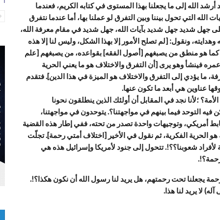
رشد الله إلى ما يجعلنا بهذا المستوى في كتابه الكريم، فعندما
الله التي تحول بيننا وبين التفرق لو عملنا بها، أما عندما نتفرق
على جهل شديد جهل شديد بآيات الله، جهل شديد في مقام معرفة الله،
وهدايته، ونقول: [لم تصلح الأمور إلا بهذا الشكل، وليس لنا إلا هذه
كما هو منطق من يصبغهم [أصول الفقه] بقواعده، من يصبغهم [علم
عمره فينشأ وهو يرى [أن التفرق والاختلاف هو ما يعني الحرية
فة، ما يؤدي إلى التفرق والاختلاف هو الميزة في هذا الدين]. فتقدم
ها عناوين هي أبعد ما تكون عنها.
لأمة؟ ؛لأنا نجد في المقابل أن أولئك الذين ينطلقون نحونا
 فيه التوحد فيما بينهم في مواجهتنا؟. يتوحدون في مواجهتنا،
بط أمريكي، وتوجيهات واحدة تصدر من تحته، ففي إطار هذه القضية
 هو الحرية الفكرية، ثم نقول في الأخير [اختلاف أمتي رحمة]. تجلّت
 لأفراد شعوبنا؟؟!. تتحول إلى جنود لأمريكا وإسرائيل هذه هي
حمة؟!.
مة يجعلنا تحت رحمتهم، هل يريد لنا رسول الله أن نكون هكذا؟!.
له) لا يريد لنا هذا.