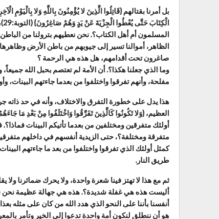
بل أمرنا بقتالهم {قَاتِلُوا الَّذِينَ لا يُؤْمِنُونَ بِاللَّهِ وَلا بِالْيَوْمِ الْآخِرِ 
الْ
المسلمون أم أهل الكتاب؟. نحن نعطيهم بترولنا من الباطن، 
الظاهر، أموالنا تسير إلى جيوبهم من باطن الأرض وظاهرها
صاغرون تحت أقدامهم، هل هذه هي الرحمة ؟
وما الذي جعلنا هكذا؟. أن الأمة لم تعتصم بحبل الله جميعاً
مفلحة، وأنهم تفرقوا واختلفوا من بعدما جاءتهم البينات، و
هذا يدل على خطورة التفرق والاختلاف، وأنه في حد ذاته جر
أولئك متفرقين ومختلفين من بعدما تأتيكم البينات فماذا؟
متفرقة ومختلفة؟، حتى الزيدية أنفسهم في داخلهم متفرقي
كمثل أولئك الذي تفرقوا واختلفوا من بعد ما جاءتهم البينا
طريق النار.
ثم مع هذا لا تهتز فينا شعرة واحدة، ولا يحرك ضمائرنا ولا يق
أليست هذه هي غفلة شديدة؟. هذه هي جهالة عظيمة نحن نشه
أنفسنا بأننا على النحو الذي هدد الله من كان على مثله بع
هو أن ننطلق لنكون أمة واحدة تدعوا إلى الخير وتأمر بالمع