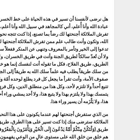
هل نرضى لأنفسنا أن نسير في هذه الحياة على خط الخسران،
عبادة الله وأنا أُعلم، أني كالمجاهد في سبيل الله وأنا أع
تفرش الملائكة أجنحتها لك رضاً بما تصنع، إذا كنت تتجه نحو 
الله، وتكون وأنت طالب علم ممن تفرش الملائكة أجنحتها ل
تدعوا إلى الخير وتأمر بالمعروف وتنهى عن المنكر ففعلاً س
ولا أن تُعدّ سالكاً لطريق الجنة وأنت في طريق الخسران، ول
الطريق، طريق الفلاح، فكل ما تقوله أنت لنفسك إنما هو خيا
من سلك طريقاً يطلب فيه علماً سلك الله به طريقاً إلى الج
صفوف الأمة، وأنت تقرأ ما يجعل كل فرد يطلع لوحده أمّة واحدة
تتبع أحداً ولا تلتزم لأحد، وكل هذا من منطلق الدين، وكل فر
يتمسك بهذا ولا يلتزم بهذا ولا يتبع هذا، ولا أحد يمشي وراء 
هذا، ولا يَلْزَمه أن يسير وراء هذا.
من الذي ستفرش أجنحتها لهم عندما يكونون على هذا النحو
هم خلق من خلق الله على مستوى عالٍ من الوعي يفهمون ك