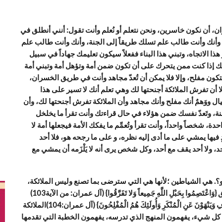
 أن نكون خاسرين، ونحن نتعلم أو نُعلم وأنت تقول: أنني أنطلق في
لم، وأنك وأنت طالب علم تسلك طريقاً إلى الجنة، وأنك وأنت طالب علم
هذا الاتجاه، وتبني هذا البناء ففعلاً سيكون تعليمك جهاداً في سبيل
ك إذا كنت ممن يتحرك على أن تكون ضمن أمة وتؤهل أمة وتبني أمة
تكون مفلح، وإلا فلا يمكن أن تُعدّ مجاهد وأنت في طريق الخسران،
ا أن تفرش الملائكة أجنحتها لك وهي تعلم أنك لا تسير على هذا
ل ووَهمٌ أنك مفلح وأنك مجاهد وأن الملائكة تفرش أجنحتها لك، وأن
نة، وتَعدّ نفسك ضمن هؤلاء في حال قراءتك وأنت تقرأ ما يخلخل
، شخصاً واحداً، وأنت تقرأ وتُعمِّم ما يفكك الأمة فيجعلها أمة لا
دٍ فيها يمشي على ما أدى إليه نظره، و على ما رجحه هو، فلا أحد
أحد، ولا أحد يقف مع أحد، وكل شخص يرى أنه لا يَلْزَمه أن يمشي مع
؟. هي الشياطين ؛لأنها هي التي سترضى بما تصنع وليس الملائكة،
الملائكة سترضى منك إذا كنت تسير على هذا الطرق، طريق {وَاعْتَصِمُوا بِحَبْلِ اللَّهِ جَمِيعاً وَلا تَفَرَّقُوا} (آل عمران: من الآية103)
طريق {وَلْتَكُنْ مِنْكُمْ أُمَّةٌ يَدْعُونَ إِلَى الْخَيْرِ وَيَأْمُرُونَ بِالْمَعْرُوفِ وَيَنْهَوْنَ عَنِ الْمُنْكَرِ وَأُولَئِكَ هُمُ الْمُفْلِحُونَ} (آل عمران:104)الملائكة
ل شيء، يفهمون المنهج الذي تدرسه، يفهمون الخطبة التي تقدمها