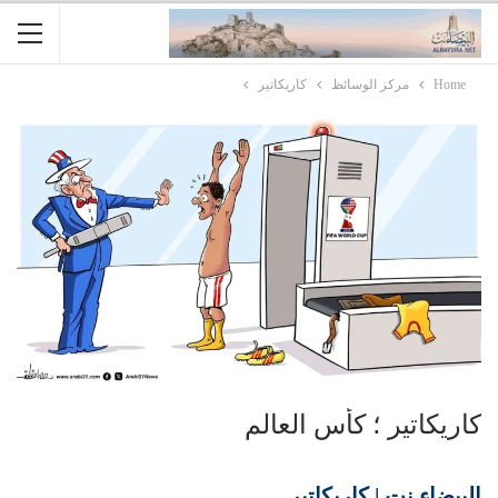
Home
مركز الوسائظ
كاريكاتير
کاریکاتیر ؛ كأس العالم
البيضاء نت | كاريكاتير