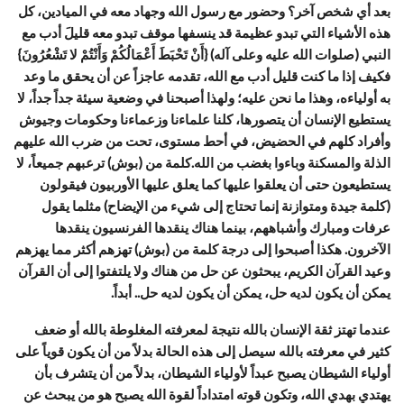
بعد أي شخص آخر؟ وحضور مع رسول الله وجهاد معه في الميادين، كل
هذه الأشياء التي تبدو عظيمة قد ينسفها موقف تبدو معه قليلَ أدب مع
النبي (صلوات الله عليه وعلى آله) {أَنْ تَحْبَطَ أَعْمَالُكُمْ وَأَنْتُمْ لا تَشْعُرُونَ}
فكيف إذا ما كنت قليل أدب مع الله، تقدمه عاجزاً عن أن يحقق ما وعد
به أولياءه، وهذا ما نحن عليه؛ ولهذا أصبحنا في وضعية سيئة جداً جداً، لا
يستطيع الإنسان أن يتصورها، كلنا علماءنا وزعماءنا وحكومات وجيوش
وأفراد كلهم في الحضيض، في أحط مستوى، تحت من ضرب الله عليهم
الذلة والمسكنة وباءوا بغضب من الله.كلمة من (بوش) ترعبهم جميعاً، لا
يستطيعون حتى أن يعلقوا عليها كما يعلق عليها الأوربيون فيقولون
(كلمة جيدة ومتوازنة إنما تحتاج إلى شيء من الإيضاح) مثلما يقول
عرفات ومبارك وأشباههم، بينما هناك ينقدها الفرنسيون ينقدها
الآخرون. هكذا أصبحوا إلى درجة كلمة من (بوش) تهزهم أكثر مما يهزهم
وعيد القرآن الكريم، يبحثون عن حل من هناك ولا يلتفتوا إلى أن القرآن
يمكن أن يكون لديه حل، يمكن أن يكون لديه حل.. أبداً.
عندما تهتز ثقة الإنسان بالله نتيجة لمعرفته المغلوطة بالله أو ضعف
كثير في معرفته بالله سيصل إلى هذه الحالة بدلاً من أن يكون قوياً على
أولياء الشيطان يصبح عبداً لأولياء الشيطان، بدلاً من أن يتشرف بأن
يهتدي بهدي الله، وتكون قوته امتداداً لقوة الله يصبح هو من يبحث عن