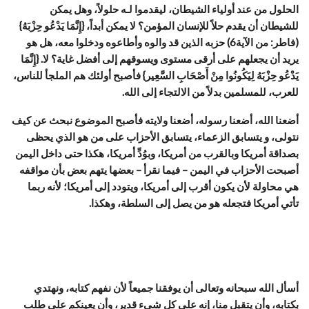
الحلول من عند أولياء الشيطان، ليقدموا لـه حلولاً، وهل يمكن
للشيطان أن يقدم حلاً للإنسان المؤمن؟ لا يمكن أبداً، {إِنَّمَا يَدْعُو حِزْبَهُ}
(فاطر: من الآية6) حزبه الذين قد والوه وأطاعوه ودخلوا معه، هل هو
يريد أن يجعلهم على أرقى مستوى ويسوقهم إلى أفضل غاية؟ لا. {إِنَّمَا
يَدْعُو حِزْبَهُ لِيَكُونُوا مِنْ أَصْحَابِ السَّعِير} فأصبح أولئك هم الملجأ للناس،
للعرب، للمسلمين بدلاً من الالتجاء إلى الله.
أضعنا الله، أضعنا رسوله، أضعنا ولايته فأصبح الموضوع نبحث عن كيف
نتولى، و يتسابق الزعماء، يتسابق الأحزاب على من هو الذي يحظى
بصداقة أمريكا وبالقرب من أمريكا، وبوُدِّ أمريكا، هكذا حتى داخل اليمن
أصبحت الأحزاب في اليمن – فيما نقرأ – بعضها يتهم بعض بأن مواقفه
هي محاولة لأن يكون أقرب إلى أمريكا، ويتودد إلى أمريكا؛ لأنه ربما
تأتي أمريكا فتجعله هو من يصل إلى السلطة، وهكذا.
أسأل الله سبحانه وتعالى أن يوفقنا جميعاً لأن نفهم كتابه، ونهتدي
بكتابه، وأن يتقبل منا، إنه على كل شيء قدير، وأن يعينكم على طلب