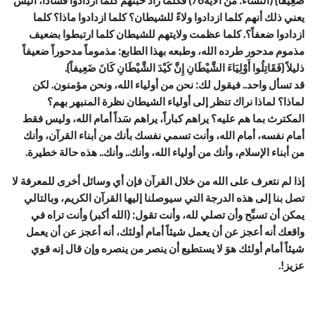
ضَعِيفاً} (النساء: من الآية76) فكلما زاد خبثهم كلما ازدادوا فساداً، أليس
يعني ذلك أنهم كلما ازدادوا ولاءً للشيطان؟ كلما ازدادوا ماذا؟ كلما
ازدادوا ضعفاً؟. كلما عظمت ولايتهم للشيطان كلما ارتبطوا بضعيف
مذموم مدحور طرده الله، وطبعه بهذا الطابع: مذموماً مدحوراً ضعيفاً
ذليلاً {فَقَاتِلُوا أَوْلِيَاءَ الشَّيْطَانِ إِنَّ كَيْدَ الشَّيْطَانِ كَانَ ضَعِيفاً}.
قد تسأل واحد.. فيقول لك: نحن من أولياء الله، ونحن مؤمنون. لكن
لماذا؟ لماذا نراك تنظر إلى أولياء الشيطان نظرة المنبهر بهم؟
المكترث بما هم عليه؟ يراهم كباراً، يراهم سَداً أمام الله، وليس فقط
أمام نفسه، أمام الله، وأنت تسمي نفسك بأنك من أبناء القرآن، وأنك
من أبناء الإسلام، وأنك من أولياء الله، وأنك.. وأنك.. هذه حالة خطيرة.
إذا لم نتعرف على الله من خلال القرآن فإن أي وسائل أخرى للمعرفة لا
تصل بنا إلى هذه الدرجة التي سيوصلنا إليها القرآن الكريم، وبالتالي
يمكن أن تسبِّح وأن تصلي لله، وأنت تقول: (الله أكبر) وأنت تراه في
واقعك أنه أعجز عن أن يعمل شيئاً أمام أولئك، أنه أعجز عن أن يعمل
شيئاً أمام أولئك هوَ لا يستطيع أن ينصر من ينصره وإن قال إنه قوي
عزيز!.