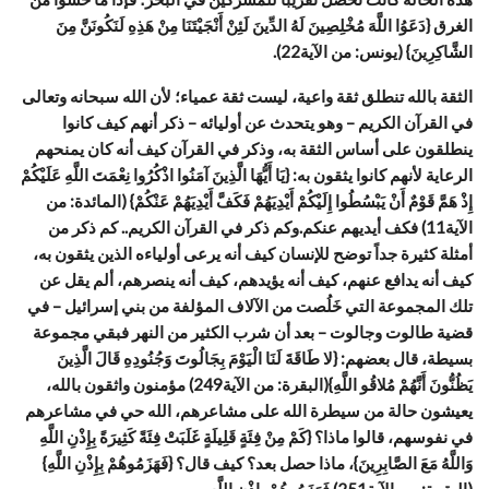
الغرق {دَعَوُا اللَّهَ مُخْلِصِينَ لَهُ الدِّينَ لَئِنْ أَنْجَيْتَنَا مِنْ هَذِهِ لَنَكُونَنَّ مِنَ
الشَّاكِرِينَ} (يونس: من الآية22).
الثقة بالله تنطلق ثقة واعية، ليست ثقة عمياء؛ لأن الله سبحانه وتعالى
في القرآن الكريم – وهو يتحدث عن أوليائه – ذكر أنهم كيف كانوا
ينطلقون على أساس الثقة به، وذكر في القرآن كيف أنه كان يمنحهم
الرعاية لأنهم كانوا يثقون به: {يَا أَيُّهَا الَّذِينَ آمَنُوا اذْكُرُوا نِعْمَتَ اللَّهِ عَلَيْكُمْ
إِذْ هَمَّ قَوْمٌ أَنْ يَبْسُطُوا إِلَيْكُمْ أَيْدِيَهُمْ فَكَفَّ أَيْدِيَهُمْ عَنْكُمْ} (المائدة: من
الآية11) فكف أيديهم عنكم.وكم ذكر في القرآن الكريم.. كم ذكر من
أمثلة كثيرة جداً توضح للإنسان كيف أنه يرعى أولياءه الذين يثقون به،
كيف أنه يدافع عنهم، كيف أنه يؤيدهم، كيف أنه ينصرهم، ألم يقل عن
تلك المجموعة التي خَلُصت من الآلاف المؤلفة من بني إسرائيل – في
قضية طالوت وجالوت – بعد أن شرب الكثير من النهر فبقي مجموعة
بسيطة، قال بعضهم: {لا طَاقَةَ لَنَا الْيَوْمَ بِجَالُوتَ وَجُنُودِهِ قَالَ الَّذِينَ
يَظُنُّونَ أَنَّهُمْ مُلاقُو اللَّهِ}(البقرة: من الآية249) مؤمنون واثقون بالله،
يعيشون حالة من سيطرة الله على مشاعرهم، الله حي في مشاعرهم
في نفوسهم، قالوا ماذا؟ {كَمْ مِنْ فِئَةٍ قَلِيلَةٍ غَلَبَتْ فِئَةً كَثِيرَةً بِإِذْنِ اللَّهِ
وَاللَّهُ مَعَ الصَّابِرِينَ}، ماذا حصل بعد؟ كيف قال؟ {فَهَزَمُوهُمْ بِإِذْنِ اللَّهِ}