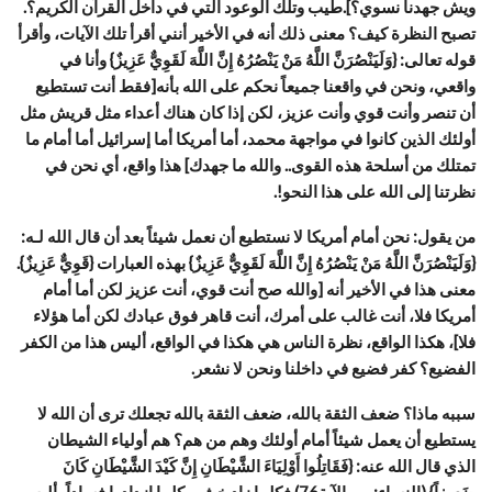
ويش جهدنا نسوي؟].طيب وتلك الوعود التي في داخل القرآن الكريم؟.
تصبح النظرة كيف؟ معنى ذلك أنه في الأخير أنني أقرأ تلك الآيات، وأقرأ
قوله تعالى: {وَلَيَنْصُرَنَّ اللَّهُ مَنْ يَنْصُرُهُ إِنَّ اللَّهَ لَقَوِيٌّ عَزِيزٌ} وأنا في
واقعي، ونحن في واقعنا جميعاً نحكم على الله بأنه[فقط أنت تستطيع
أن تنصر وأنت قوي وأنت عزيز، لكن إذا كان هناك أعداء مثل قريش مثل
أولئك الذين كانوا في مواجهة محمد، أما أمريكا أما إسرائيل أما أمام ما
تمتلك من أسلحة هذه القوى.. والله ما جهدك] هذا واقع، أي نحن في
نظرتنا إلى الله على هذا النحو!.
من يقول: نحن أمام أمريكا لا نستطيع أن نعمل شيئاً بعد أن قال الله لـه:
{وَلَيَنْصُرَنَّ اللَّهُ مَنْ يَنْصُرُهُ إِنَّ اللَّهَ لَقَوِيٌّ عَزِيزٌ} بهذه العبارات {قَوِيٌّ عَزِيزٌ}.
معنى هذا في الأخير أنه [والله صح أنت قوي، أنت عزيز لكن أما أمام
أمريكا فلا، أنت غالب على أمرك، أنت قاهر فوق عبادك لكن أما هؤلاء
فلا]، هكذا الواقع، نظرة الناس هي هكذا في الواقع، أليس هذا من الكفر
الفضيع؟ كفر فضيع في داخلنا ونحن لا نشعر.
سببه ماذا؟ ضعف الثقة بالله، ضعف الثقة بالله تجعلك ترى أن الله لا
يستطيع أن يعمل شيئاً أمام أولئك وهم من هم؟ هم أولياء الشيطان
الذي قال الله عنه: {فَقَاتِلُوا أَوْلِيَاءَ الشَّيْطَانِ إِنَّ كَيْدَ الشَّيْطَانِ كَانَ