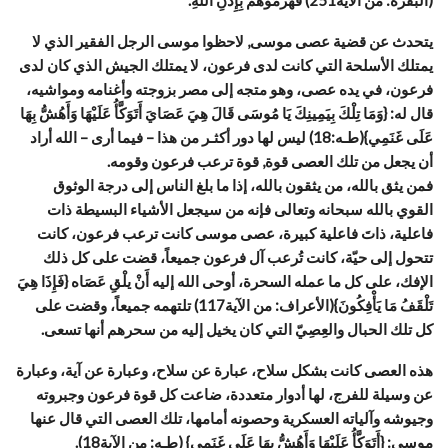
(البقرة: من الآية251) فَهَزَمُوهُمْ بِإِذْنِ اللَّهِ.
يتحدث عن قضية عصى موسى, لاحظوا موسى الرجل الفقير الذي لا
يمتلك الأسلحة التي كانت لدى فرعون، لا يمتلك الجيش الذي كان لدى
فرعون، في يده عصى، وهو متجه إلى مصر بزوجته وأغنامه ومواشيه،
قال له: {وَمَا تِلْكَ بِيَمِينِكَ يَا مُوسَى قَالَ هِيَ عَصَايَ أَتَوَكَّأُ عَلَيْهَا وَأَهُشُّ بِهَا
عَلَى غَنَمِي}(طـه:18) ليس لها دور أكثـر من هذا – فيما أرى – الله أراد
أن يجعل من تلك العصى قوة, قوة ترعب فرعون وقومه.
فمن يثق بالله، من يثقون بالله، إذا ما بلغ الناس إلى درجة الوثوق
القوي بالله سبحانه وتعالى فإنه من سيجعل الأشياء البسيطة ذات
فاعلية، ذاتَ فاعلية كبيرة، عصى موسى كانت ترعب فرعون، كانت
تتحول إلى حيّة، كانت تُرعب آل فرعون جميعاً، قضت على كل ذلك
الإفك، على كل ما عمله السحرة، أوحى الله إليه أَنْ يلْقِ عَصَاه {فَإِذَا هِيَ
تَلْقَفُ مَا يَأْفِكُونَ}(الأعراف: من الآية117) تلتهمه جميعاً، وقضت على
كل تلك الحبال والعِصِيّ التي كان يخيل إليه من سحرهم أنها تسعى.
هذه العصى كانت بشكل سلاح، عبارة عن سلاح، وعبارة عن آية، وعبارة
عن وسيلة للفرج، لها أدوار متعددة، ضاعت كل قوة فرعون وجبروته
وجيوشه وآلياته العسكرية وحصونه أمامها، تلك العصى التي قال عنها
موسى: {أَتَوَكَّأُ عَلَيْهَا وَأَهُشُّ بِهَا عَلَى غَنَمِي} (طـه: من الآية18).