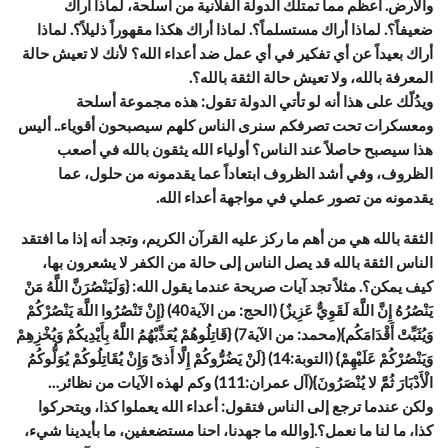
والأرض. أعظم مما تمتلك الدولة الفلانية من أسلحة، لماذا أراك
ضعيفاً؟. لماذا أراك مستسلماً؟. لماذا أراك هكذا مقهوراً ذليلاً؟. لماذا
أراك بعيداً عن أي تفكير في أي عمل ضد أعداء الله؟ لأنك لا تعيش حالة
المعرفة بالله، ولا تعيش حالة الثقة بالله؟.
ويدُلّك على هذا أنه لو تأتي الدولة تقول: هذه مجموعة أسلحة
ومعسكرات تحت تصرفكم سنرى الناس كلهم سيصبحون أقوياء.. أليس
هذا سيصبح حاصلاً عند الناس؟ أولياء الله يثقون بالله في أصعب
الظروف، وفي أشد الظروف ابتعاداً عما يقدمونه من حلول، عما
يقدمونه من تصور عملي في مواجهة أعداء الله.
الثقة بالله هي من أهم ما ركز عليه القرآن الكريم، وتجد أنه إذا ما افتقد
الناس الثقة بالله قد يصل الناس إلى حالة من الكفر لا يشعرون بها،
كيف يمكن؟. مثلاً تجد آيات صريحة عندما يقول الله: {وَلَيَنْصُرَنَّ اللَّهُ مَنْ
يَنْصُرُهُ إِنَّ اللَّهَ لَقَوِيٌّ عَزِيزٌ} (الحج: من الآية40) {إِنْ تَنْصُرُوا اللَّهَ يَنْصُرْكُمْ
وَيُثَبِّتْ أَقْدَامَكُم}(محمد: من الآية7) {قَاتِلُوهُمْ يُعَذِّبْهُمُ اللَّهُ بِأَيْدِيكُمْ وَيُخْزِهِمْ
وَيَنْصُرْكُمْ عَلَيْهِمْ} (التوبة:14) {لَنْ يَضُرُّوكُمْ إِلَّا أَذىً وَإِنْ يُقَاتِلُوكُمْ يُوَلُّوكُمُ
الْأَدْبَارَ ثُمَّ لا يُنْصَرُونَ}(آل عمران:111) وكم لهذه الآيات من نظائر…
ولكن عندما ترجع إلى الناس فتقول: أعداء الله يعملوا كذا، ويتحركوا
كذا، ما لنا ما نعمل؟.[والله ما جهدنا، احنا مستضعفين، ما بأيدينا شيء،