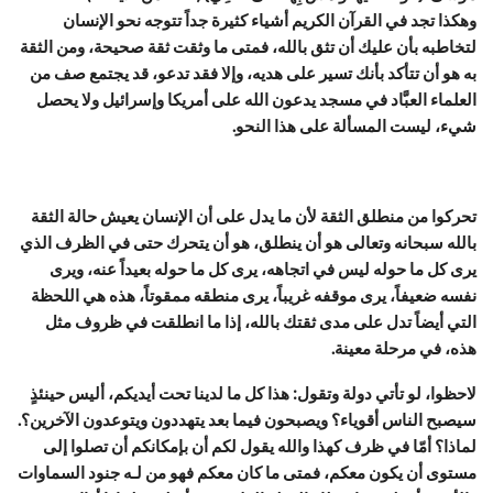
وهكذا تجد في القرآن الكريم أشياء كثيرة جداً تتوجه نحو الإنسان
لتخاطبه بأن عليك أن تثق بالله، فمتى ما وثقت ثقة صحيحة، ومن الثقة
به هو أن تتأكد بأنك تسير على هديه، وإلا فقد تدعو، قد يجتمع صف من
العلماء العبَّاد في مسجد يدعون الله على أمريكا وإسرائيل ولا يحصل
شيء، ليست المسألة على هذا النحو.
تحركوا من منطلق الثقة لأن ما يدل على أن الإنسان يعيش حالة الثقة
بالله سبحانه وتعالى هو أن ينطلق، هو أن يتحرك حتى في الظرف الذي
يرى كل ما حوله ليس في اتجاهه، يرى كل ما حوله بعيداً عنه، ويرى
نفسه ضعيفاً، يرى موقفه غريباً، يرى منطقه ممقوتاً، هذه هي اللحظة
التي أيضاً تدل على مدى ثقتك بالله، إذا ما انطلقت في ظروف مثل
هذه، في مرحلة معينة.
لاحظوا، لو تأتي دولة وتقول: هذا كل ما لدينا تحت أيديكم، أليس حينئذٍ
سيصبح الناس أقوياء؟ ويصبحون فيما بعد يتهددون ويتوعدون الآخرين؟.
لماذا؟ أمّا في ظرف كهذا والله يقول لكم أن بإمكانكم أن تصلوا إلى
مستوى أن يكون معكم، فمتى ما كان معكم فهو من لـه جنود السماوات