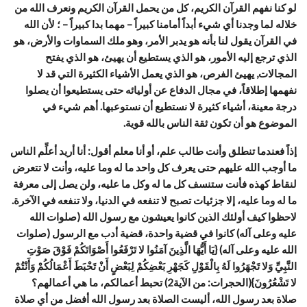
لو كنا نفهم القرآن الكريم، كل من يحمل القرآن الكريم ونعرف الله من
خلاله لما وجدنا أي شيء أبداً أمامنا كبيراً – مهما بدا كبيراً – ؛ لأن الله
في القرآن يقول لنا بأنه هو يدبر الأمر، وهو ملك السماوات والأرض، هو
الذي ترجع إليه الأمور، هو الذي يستطيع أن يهيئ، هو الذي يفتح
المجالات, يهيئ الفرص، هو الذي يعمل الأشياء الكثيرة التي قد لا
نفهمها إطلاقاً، في مجال الدفاع عن أوليائه حتى يستطيعوا أن يصلوا
درجة معينة، أشياء كثيرة لا نستطيع أن نستوعبها. أهم شيء في
الموضوع هو أن تكون ثقة الناس بالله قوية.
إذاً فعندما تنطلق وأنت طالب علم، أو أنا معلم أقول: أنا أريد أعلِّم الناس
ما أوجب الله عليهم حتى يعرف كل واحد ما له وما عليه، وأنت لا تتعرض
لنقاط كهذه فأنت ستنسف كل ما له وكل ما عليه، ولن يصل إلى معرفة
ما له وما عليه، إلا جزئيات تصبح لا تنفعه في الدنيا، ولا تنفعه في الآخرة.
لاحظوا كيف أولئك الذين كانوا يعيشون مع رسول الله (صلوات الله
عليه وعلى آله) كانوا في قضية واحدة، قضية أدب مع الرسول (صلوات
الله عليه وعلى آله) {يَا أَيُّهَا الَّذِينَ آمَنُوا لا تَرْفَعُوا أَصْوَاتَكُمْ فَوْقَ صَوْتِ
النَّبِيِّ وَلا تَجْهَرُوا لَهُ بِالْقَوْلِ كَجَهْرِ بَعْضِكُمْ لِبَعْضٍ أَنْ تَحْبَطَ أَعْمَالُكُمْ وَأَنْتُمْ
لا تَشْعُرُونَ}(الحجرات: من الآية2) تحبط أعمالكم، ما هي أعمالهم؟
صلاة بعد رسول الله، أليست الصلاة بعد رسول الله أفضل من أي صلاة