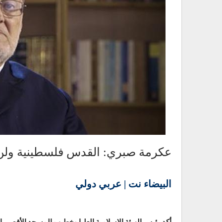
عكرمة صبري: القدس فلسطينية ولن 
البيضاء نت | عربي دولي
أكد رئيس الهيئة الإسلامية العليا وخطيب المسجد الأقصى