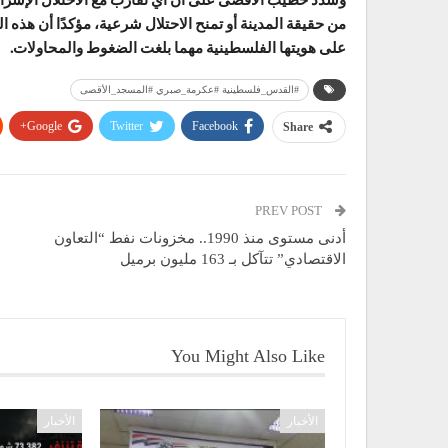
من حقيقة المدينة أو تمنح الاحتلال شرعية، مؤكدًا أن هذ
على هويتها الفلسطينية مهما بلغت الضغوط والمحاولات.
#القدس_فلسطينية #عكرمة_صبري #المسجد_الأقصى
Google+
Twitter
Facebook
Share
PREV POST
أدنى مستوى منذ 1990.. مخزونات نفط “التعاون
الاقتصادي” تتآكل بـ 163 مليون برميل
You Might Also Like
الأخبار
الأخبار