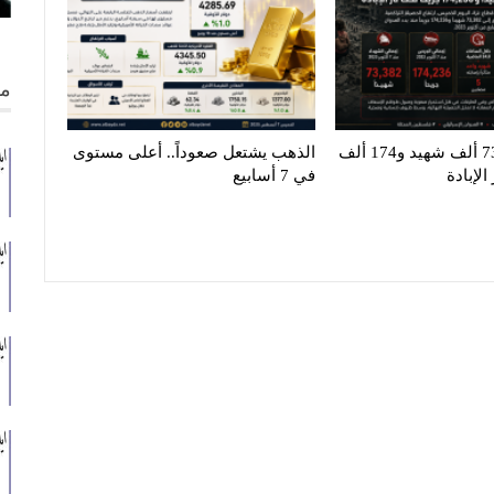
من
غزة تنزف.. 73 ألف شهيد و174 ألف
الذهب يشتعل صعوداً.. أعلى مستوى
لإبادة
في 7 أسابيع