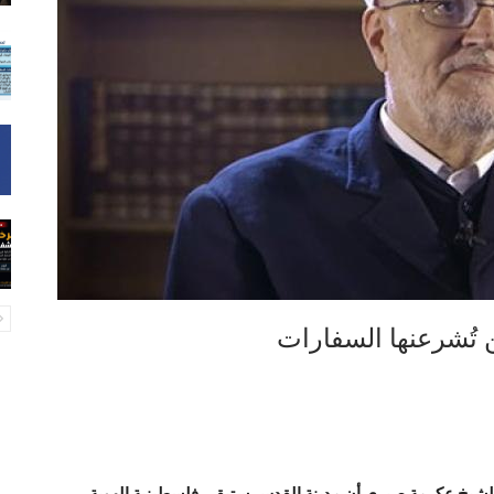
تُشرعنها السفارات
 الشيخ عكرمة صبري أن مدينة القدس ستبقى فلسطينية الهوية