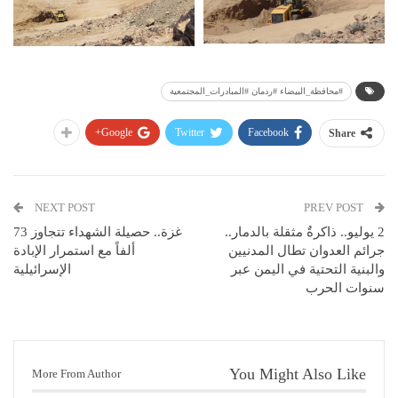
#محافظة_البيضاء #ردمان #المبادرات_المجتمعية
Google+
Twitter
Facebook
Share
NEXT POST
PREV POST
2 يوليو.. ذاكرةٌ مثقلة بالدمار..
غزة.. حصيلة الشهداء تتجاوز 73
جرائم العدوان تطال المدنيين
ألفاً مع استمرار الإبادة
والبنية التحتية في اليمن عبر
الإسرائيلية
سنوات الحرب
You Might Also Like
More From Author