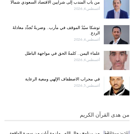
من باب المندب إلى شرايين الاقتصاد السعودي شمالًا
أغسطس 6, 2026
توشكا سيّدُ الموقف في مأرب.. وضربةٌ تُجدِّد معادلةَ
الردع.
أغسطس 6, 2026
علماء اليمن.. كلمةُ الحق في مواجهة الباطل
أغسطس 6, 2026
في محراب الاصطفاف الإلهي ومعية الرعاية
أغسطس 5, 2026
من هدى القرآن الكريم
من برنامج رجال الله.. ملزمة آيات من سورة الواقعة