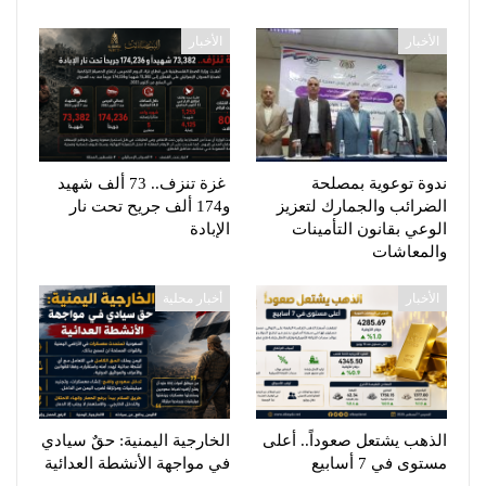
الأخبار
الأخبار
ندوة توعوية بمصلحة
غزة تنزف.. 73 ألف شهيد
الضرائب والجمارك لتعزيز
و174 ألف جريح تحت نار
الوعي بقانون التأمينات
الإبادة
والمعاشات
الأخبار
أخبار محلية
الذهب يشتعل صعوداً.. أعلى
الخارجية اليمنية: حقٌ سيادي
مستوى في 7 أسابيع
في مواجهة الأنشطة العدائية