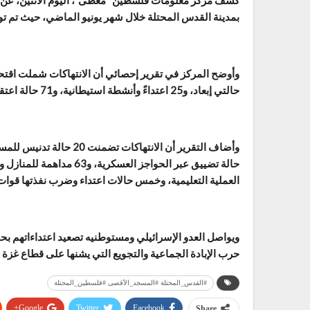
كشف مركز معلومات فلسطين “معطى”، اليوم الاثنين، عن ت
بمدينة القدس المحتلة خلال شهر يونيو الماضي، حيث تم توثيق 540 انتهاكاً أسفرت عن إصابة 10 فلس
حالتي إبعاد، و25 اعتداءً وأنشطة استيطانية، و71 حالة اعتقال واحتجاز، فضلاً عن 102 عملية اقتحام وإغلاق.
العملية التعليمية، وخمس حالات اعتداء وضرب نفذتها قوات 
ويواصل العدو الإسرائيلي ومستوطنيه تصعيد اعتداءاتهم بح
حرب الإبادة الجماعية والتجويع التي يشنها على قطاع غزة م
#القدس_المحتلة #المسجد_الأقصى #فلسطين_المحتلة
Google+
Twitter
Facebook
Share