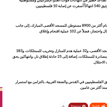
صاعد خطير في انتهاكات قوات العدو الإسرائيلي ومستوطنيه
طينيين.
وأوضح المركز في تقرير إحصائي أن الانتهاكات شملت اقتحام أكثر من 8900 مستوطن للمسجد الأقصى المبارك، إلى جانب
وأضاف التقرير أن الانتهاكات تضمنت 20 حالة تدنيس للمسجد الأقصى، و32 عملية هدم للمنازل وتخريب للممتلكات، و183
حالة تضييق عبر الحواجز العسكرية، و63 مداهمة للمنازل ومصادرة للممتلكات، إضافة إلى 25 حادثة إطلاق نار، وانتهاكين بحق
الاحتلال.
ق الفلسطينيين في القدس والضفة الغربية، بالتزامن مع استمرار
نذ أكثر من عامين.
Pinterest
ReddIt