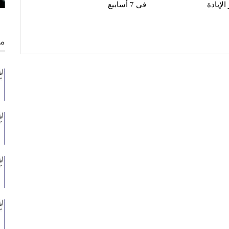
لإبادة
في 7 أسابيع
من