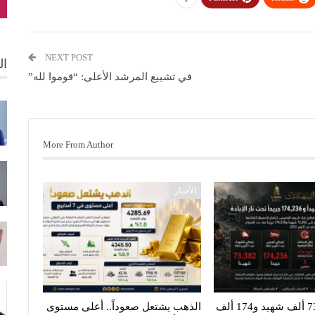
NEXT POST
ال
في تشييع المرشد الأعلى: “قوموا لله”
More From Author
الأخبار
غزة تنزف.. 73 ألف شهيد و174 ألف
الذهب يشتعل صعوداً.. أعلى مستوى