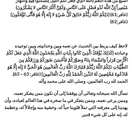
أسبغ من هذه النعم {اللَّهُ الَّذِي جَعَلَ لَكُمُ اللَّيْلَ لِتَسْكُنُوا فِيهِ وَالنَّهَارَ
مُبْصِراً إِنَّ اللَّهَ لَذُو فَضْلٍ عَلَى النَّاسِ وَلَكِنَّ أَكْثَرَ النَّاسِ لا يَشْكُرُونَ}
(غافر:61) {ذَلِكُمُ اللَّهُ رَبُّكُمْ خَالِقُ كُلِّ شَيْءٍ لا إِلَهَ إِلَّا هُوَ فَأَنَّى تُؤْفَكُونَ}
(غافر:62)
لاحظ كيف يربط بين الحديث عن نعمه وبين وحدانيته, وبين توحيده
وعبادته {كَذَلِكَ يُؤْفَكُ الَّذِينَ كَانُوا بِآياتِ اللَّهِ يَجْحَدُونَ اللَّهُ الَّذِي جَعَلَ لَكُمُ
الْأَرْضَ قَرَاراً وَالسَّمَاءَ بِنَاءً وَصَوَّرَكُمْ فَأَحْسَنَ صُوَرَكُمْ وَرَزَقَكُمْ مِنَ
الطَّيِّبَاتِ ذَلِكُمُ اللَّهُ رَبُّكُمْ فَتَبَارَكَ اللَّهُ رَبُّ الْعَالَمِينَ هُوَ الْحَيُّ لا إِلَهَ إِلَّا هُوَ
فَادْعُوهُ مُخْلِصِينَ لَهُ الدِّينَ الْحَمْدُ لِلَّهِ رَبِّ الْعَالَمِينَ} (غافر: 63 – 65).
الحمد لله رب العالمين، وصلى الله على محمد وآله.
نسأل الله سبحانه وتعالى أن يوفقنا إلى أن نكون ممن يشكر نعمه،
وممن يرعى نعمه، وممن يتفكر في ما سخره في هذا العالم لعباده، وأن
يهدينا إلى معرفته التي تملأ قلوبنا حباً له، وخشية منه وإجلالاً له، وعظمة
له، إنه على كل شيء قدير.