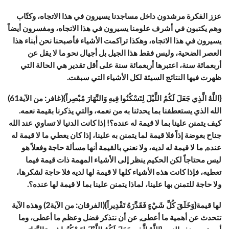
عزز الفكرة مرشدون داخل مساجدنا يسيرون في هذا الاتجاه، وكتّاب
وهم يكتبون في أشرف علومنا يسيرون في هذا الاتجاه، ومفسرون أيضاً
يسيرون في هذا الاتجاه، وهكذا تراكمت الأشياء فأصبحنا نحن أبناء هذا
العصر الضحية، وليس فقط هذا الجيل بل أجيال نحو ما لا يقل عن
أربعمائة سنة، اعتبرها أربعمائة سنة على أقل تقدير هي الحالة التي
ظهرت فيها النتائج السيئة لكل الأشياء التي سبقت.
{اللَّهُ الَّذِي جَعَلَ لَكُمُ اللَّيْلَ لِتَسْكُنُوا فِيهِ وَالنَّهَارَ مُبْصِراً}(غافر: من الآية61)
الله الذي يستعطفنا بما يحدثنا به من نعمه، والتي يذكرنا بقيمة نعمه.
كيف يتمنن علينا بما لا قيمة له عنده؟! إذا كانت الدنيا لا تساوي عند الله
جناح بعوضة إذاً فلا قيمة لما يتمنن به علينا، إذا كان يعطي ما لا قيمة له
عنده, ما لا قيمة له لديه، ولا نعني بالقيمة أنها مسألة حاجة وفعلاً هو
ليس محتاجاً لكن الحكيم ينظر إلى الأشياء المهمة ذات قيمة فيما
تعطيه، فإذا كانت هذه الأشياء كلها لا قيمة لها لديه فلا حاجة لشكرها،
ولا حاجة للتمنن بها علينا، لماذا يتمنن علينا بما لا قيمة لها عنده؟.
لها قيمة{وَخَلَقَ كُلَّ شَيْءٍ فَقَدَّرَهُ تَقْدِيراً}(الفرقان: من الآية2) وهذه الآية
تتحدث عن أهمية ما أعطى, عن أن نتذكر فضل وعظم ما أعطى، وما