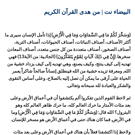
البيضاء نت | من هدى القرآن الكريم
{وَسَخَّرَ لَكُمْ مَا فِي السَّمَاوَاتِ وَمَا فِي الْأَرْضِ} إذا تأمل الإنسان سيرى ما
أكثر الأصناف، أصناف النباتات، أصناف الحيوانات، أصناف التربة،
أصناف الصخور، أصناف متعددة من كل جنس متعدد، أصناف المعادن
سخرها. {إِنَّ فِي ذَلِكَ لَآياتٍ لِقَوْمٍ يَتَفَكَّرُونَ} (الجاثـية: من الآية13) فهي
تهديه إلى كيف ينتج، وكيف يصنع، وهي تهديه إلى كيف يزداد خشية من
الله, ومعرفة تزيده خشية من الله فينطلق إنساناً صالحاً شاكراً يعمر
الحياة على أرقى ما يمكن أن تصل إليه بالصلاح، وعلى أساس التقوى
والشكر والعبادة لله سبحانه وتعالى.
ثم لاحظ القوم الذين تفكروا ألم يكتشفوا أن في أعماق الأرض وعلى
بعد مئات الأمتار ما حرك العالم كله، ما حرك ظاهر العالم كله وهو
البترول؟ الله قال: {وَسَخَّرَ لَكُمْ مَا فِي السَّمَاوَاتِ وَمَا فِي الْأَرْضِ} وما
في الأرض, فما كان هناك حتى في أعماق الأرض هو مسخر للإنسان.
ولاحظ إذا اكتشفنا فعلاً بأن هناك في أعماق الأرض وعلى بعد مئات