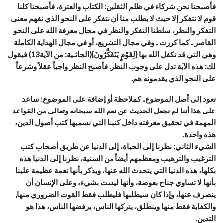
فأصبحنا نحن شركاء في ظلم الثقلين: الكتاب والعترة، فأصبحنا كلنا
قوم لا نتفكر إلا حيث لا يطلب منا أن نتفكر على النحو الذي نفهم معنى
التفكر والنظر، سلطنا التفكر والنظر في مجال معرفة الله على النحو
القاصر ـ كما كررت ـ وفي مجال التشريع، أو في مجال الهداية الكاملة
وهي التي قد تكفل الله بها {لِقَوْمٍ يَتَفَكَّرُونَ}(الجاثـية: من الآية13) فيقول
لك: هذه الآية تدل على وجوب النظر. فأصبح النظر واجباً عقلاً وشرعاً
على النحو الذي يقدمونه هم.
نعود إلى أصل الموضوع.. كملاحظة أو إضافة على الموضوع: ساعد
على هذا أننا لم نجعل الحديث عن نعم الله سبحانه وتعالى من القواعد
المهمة في تحقيق معرفته داخل كتبنا التي نسميها كتب أصول الدين،
هذه واحدة.
الشيء الثاني: نظرنا إلى الحياة، إلى الدنيا عن طريق أصحاب كتب
الترغيب والترهيب ومعظمهم أيضاً من السنية، نظرنا إلى الدنيا هذه
بكلها، هذه الدنيا التي يتحدث الله عنها، ويذكر بأنها نعمة عظيمة علينا
بأنها لا تساوي جناح بعوضة، وأنها ليست بشيء، وعلى الإنسان أن
ينصرف عنها، وإذا كان سيطلبها فليطلب فقط القوت الضروري منها,
والكفاية فقط منها وينطلق، يتركها الناس، يرفضها الناس، هذا هو
التدين.