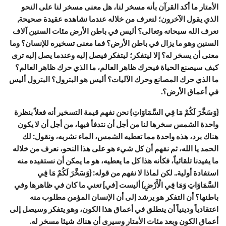
الأمتار ما أكد القرآن بأنه مسخر لنا، هل معنى مسخر لنا على النحو
الذي يقول الآخرون؛ لنعرف من خلاله عندما نشاهده عقيدة صحيحة,
نعرف الله سبحانه وتعالى؟ أليس في باطن الأرض مئات السنين آلاف
السنين وهو ما يزال في باطن الأرض؟ فما معنى تسخيره للإنسان؟ وما
معنى أن يسخر له؟ إلا ليتفكر؛ ليتفكر فيصل إليه وعندما يصل إليه ترى
كيف سيصنع الحياة فيحرك ظاهر العالم، ما الذي حرك ظاهر العالم؟
ما الذي حرك المصانع وحرك الآليات؟ أليس هو البترول؟ البترول أليس
في أعماق الأرض؟.
{وَسَخَّرَ لَكُمْ مَا فِي السَّمَاوَاتِ} نحن نفهم قيمة التسخير أنه فعلاً بنظرة
واحدة الشمس سخرها لنا من أجل أن نتدفأ فيها، من أجل أن لا يكون
هناك برد، هذه واحدة مما تعطيه الشمس، الماء نشربه، ونقول: لك
الحمد يا الله، ثم نفهم أن كل شيء هو على هذا النحو، نعرف من خلاله
ما يفيدنا تلقائياً، فكأنه هذا كل ما يعطيه، هو ما يمكن أن نستفيده منه
استفادة أولية.. لكن لماذا لا نفهم من قوله: {وَسَخَّرَ لَكُمْ مَا فِي
السَّمَاوَاتِ وَمَا فِي الْأَرْضِ} أليست [في] تعني ما كان في ظاهرها وفي
باطنها؟ أن التفكر هو يرشد إلى أن الإنسان المؤمن مطلوب منه
اعتقادياً ودينياً أن ينطلق في أعماق هذا الكون، وهو يتفكر وسيصل إلى
أعماق الكون وبعد مئات الأمتار وسيرى أن هناك شيئا مسخر له.