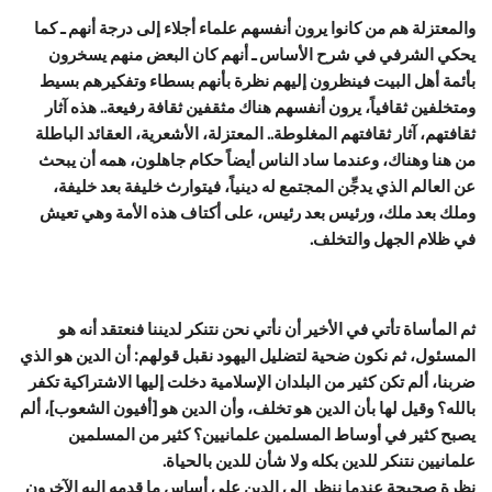
والمعتزلة هم من كانوا يرون أنفسهم علماء أجلاء إلى درجة أنهم ـ كما
يحكي الشرفي في شرح الأساس ـ أنهم كان البعض منهم يسخرون
بأئمة أهل البيت فينظرون إليهم نظرة بأنهم بسطاء وتفكيرهم بسيط
ومتخلفين ثقافياً، يرون أنفسهم هناك مثقفين ثقافة رفيعة.. هذه آثار
ثقافتهم، آثار ثقافتهم المغلوطة.. المعتزلة، الأشعرية، العقائد الباطلة
من هنا وهناك، وعندما ساد الناس أيضاً حكام جاهلون، همه أن يبحث
عن العالم الذي يدجِّن المجتمع له دينياً، فيتوارث خليفة بعد خليفة،
وملك بعد ملك، ورئيس بعد رئيس، على أكتاف هذه الأمة وهي تعيش
في ظلام الجهل والتخلف.
ثم المأساة تأتي في الأخير أن نأتي نحن نتنكر لديننا فنعتقد أنه هو
المسئول، ثم نكون ضحية لتضليل اليهود نقبل قولهم: أن الدين هو الذي
ضربنا، ألم تكن كثير من البلدان الإسلامية دخلت إليها الاشتراكية تكفر
بالله؟ وقيل لها بأن الدين هو تخلف، وأن الدين هو [أفيون الشعوب]، ألم
يصبح كثير في أوساط المسلمين علمانيين؟ كثير من المسلمين
علمانيين نتنكر للدين بكله ولا شأن للدين بالحياة.
نظرة صحيحة عندما ننظر إلى الدين على أساس ما قدمه إليه الآخرون