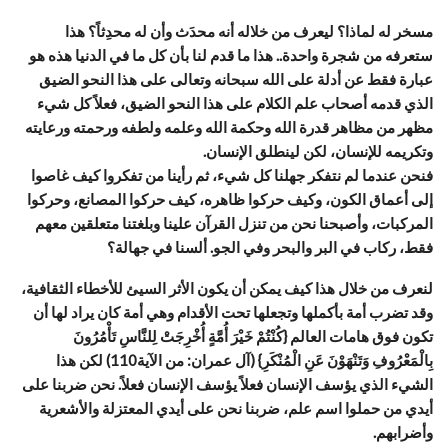
مسخر له لماذا؟ ليعرف من خلاله أنه محدَث وأن له محدِثاً؟ هذا
ستعرفه من شجرة واحدة.. هذا ما قدم لنا بأن كل ما في الدنيا هذه هو
عبارة فقط عن أدلة على الله سبحانه وتعالى على هذا النحو الضيق
الذي قدمه أصحاب علم الكلام على هذا النحو الضيق، فعلاً كل شيء
مظهر من مظاهر قدرة الله وحكمة الله وعلمه ولطفه ورحمته ورعايته
وتكريمه للإنسان، لكن لينطلق الإنسان.
فنحن عندما لم نتفكر جهلنا كل شيء، ثم رأينا من تفكروا كيف غاصوا
إلى أعماق الكون، وكيف حركوا ظاهره، كيف حركوا المصانع، وحركوا
المركبات، وأصبحنا نحن من تنزل القرآن علينا وبلغتنا متعلقين معهم
فقط، ركاب في البر والبحر وفي الجو. ألسنا في جهالة؟
لنعرف من خلال هذا كيف يمكن أن يكون الأثر السيئ للأخطاء الثقافية،
وقد تضرب أمة بأكملها وتجعلها تحت الأقدام وهي أمة كان يراد لها أن
تكون فوق هامات العالم {كُنْتُمْ خَيْرَ أُمَّةٍ أُخْرِجَتْ لِلنَّاسِ تَأْمُرُونَ
بِالْمَعْرُوفِ وَتَنْهَوْنَ عَنِ الْمُنْكَرِ} (آل عمران: من الآية110) لكن هذا
الشيء الذي يؤسف الإنسان فعلاً يؤسف الإنسان فعلاً. نحن ضربنا على
أيدي من حملوا اسم علم، ضربنا نحن على أيدي المعتزلة والأشعرية
وأضرابهم.