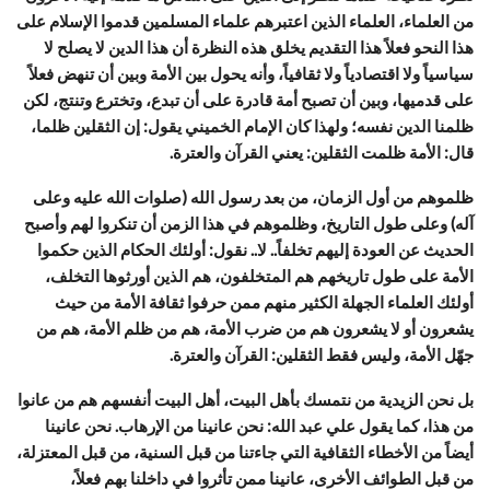
من العلماء، العلماء الذين اعتبرهم علماء المسلمين قدموا الإسلام على
هذا النحو فعلاً هذا التقديم يخلق هذه النظرة أن هذا الدين لا يصلح لا
سياسياً ولا اقتصادياً ولا ثقافياً، وأنه يحول بين الأمة وبين أن تنهض فعلاً
على قدميها، وبين أن تصبح أمة قادرة على أن تبدع، وتخترع وتنتج، لكن
ظلمنا الدين نفسه؛ ولهذا كان الإمام الخميني يقول: إن الثقلين ظلما،
قال: الأمة ظلمت الثقلين: يعني القرآن والعترة.
ظلموهم من أول الزمان، من بعد رسول الله (صلوات الله عليه وعلى
آله) وعلى طول التاريخ، وظلموهم في هذا الزمن أن تنكروا لهم وأصبح
الحديث عن العودة إليهم تخلفاً.. لا.. نقول: أولئك الحكام الذين حكموا
الأمة على طول تاريخهم هم المتخلفون، هم الذين أورثوها التخلف،
أولئك العلماء الجهلة الكثير منهم ممن حرفوا ثقافة الأمة من حيث
يشعرون أو لا يشعرون هم من ضرب الأمة، هم من ظلم الأمة، هم من
جهّل الأمة، وليس فقط الثقلين: القرآن والعترة.
بل نحن الزيدية من نتمسك بأهل البيت، أهل البيت أنفسهم هم من عانوا
من هذا، كما يقول علي عبد الله: نحن عانينا من الإرهاب. نحن عانينا
أيضاً من الأخطاء الثقافية التي جاءتنا من قبل السنية، من قبل المعتزلة،
من قبل الطوائف الأخرى، عانينا ممن تأثروا في داخلنا بهم فعلاً،