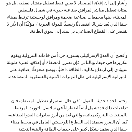
وأشار إلى أن إغلاق المصفاة لا يعني فقط تعطيل منشأة نفطية، بل هو
بمثابة تعطيل مباشر لمرافق صناعية حيوية في شمال فلسطين
المحتلة، بينها مجمعات صناعية ضخمة ومرافق لوجستية ترتبط بميناء
حيفا الذي يُعد شريانًا اقتصاديًّا رئيسيًّا للدولة العبرية”، مؤكّدًا أن الأثر لا
يقتصر على القطاع الصناعي، بل يمتد إلى سوق الطاقة.
وأفصح أن العدوّ الإسرائيلي يستورد جزءاً من خاماته البترولية ويقوم
بتكريرها في حيفا، وبالتالي فإن تضرر المصفاة أو إغلاقها لفترة طويلة
سيؤدي إلى ارتفاع تكاليف الطاقة داخليًّا، ويضع ضغوطًا إضافية على
الميزانية الإسرائيلية في ظل التوترات الأمنية والعسكرية المتصاعدة.
وختم الحداد حديثه بالقول: “في حال استمرار تعطيل المصفاة، فإن
تداعيات ذلك قد تشمل أيضاً اضطراباً في سلاسل التوريد المرتبطة
بالمنتجات البتروكيميائية، والتي تُعد من أبرز صادرات العدو الصناعية،
كما أن الضرر سيمتد إلى القطاع اللوجستي العامل في محيط ميناء
حيفا الذي يعتمد بشكل كبير على خدمات الطاقة والبنية التحتية