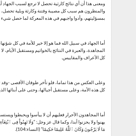
ومعنى هذا أن أي نتائج كارثية تحصل لا ترجع لسبب الجهاد أو
بمسؤليتهم، وأدوا واجبهم في هذه المعركة لما حصل شيء من 
أما الجهاد في سبيل الله فما هو إلا خير للأمة في كل شؤن
المجاهدة، والعبرة في النتائج بالخواتيم ومستقبل الأيام، لا
كل الأعراف والمقاييس.
وعلى العكس من هذا تماما، فلو تأخر طوفان الأقصى -وقد ت
كل هذه الأمة، وعلى مستقبل أجيالها، وحتى على أبنائها الذين
أما المجاهدون الأحرار فعليهم أن لا ييأسوا ويحبطوا ويستسل
يهنوا ولا يحزنوا أبدا، وكما قال عز وجل: “وَلَا تَهِنُواْ فِى ٱبْتِغَآءِ ٱلْقَوْمِ 
مَا لَا يَرْجُونَ وَكَانَ ٱللَّهُ عَلِيمًا حَكِيمًا” (النساء:104).