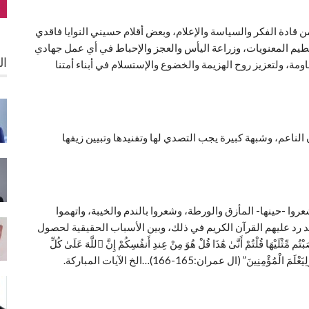
ن قادة الفكر والسياسة والإعلام، وبعض أقلام حسيني النوايا فاقدي
يم المعنويات، وزراعة اليأس والعجز والإحباط في أي عمل جهادي
ال
مة، ولتعزيز روح الهزيمة والخضوع والإستسلام في أبناء أمتنا
ناعم، وشبهة كبيرة يجب التصدي لها وتفنيدها وتبيين زيفها
وا -حينها- المأزق والورطة، وشعروا بالندم والخيبة، واتهموا
 رد عليهم القرآن الكريم في ذلك، وبين الأسباب الحقيقية لحصول
لَيْهَا قُلْتُمْ أَنَّىٰ هَٰذَا قُلْ هُوَ مِنْ عِندِ أَنفُسِكُمْ إِنَّ ٱللَّهَ عَلَىٰ كُلِّ
مِنِينَ” (ال عمران:165-166)…الخ الآيات المباركة.