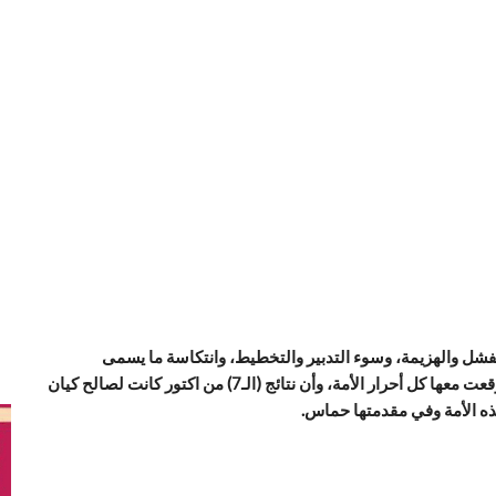
فشل والهزيمة، وسوء التدبير والتخطيط، وانتكاسة ما يسمى
بالمحور، وأن ذلك مجرد ورطة وفخ وقعت فيه «حماس» وأوقعت معها كل أحرار الأمة، وأن نتائج (الـ7) من اكتور كانت لصالح كيان
هذه الأمة وفي مقدمتها حماس.