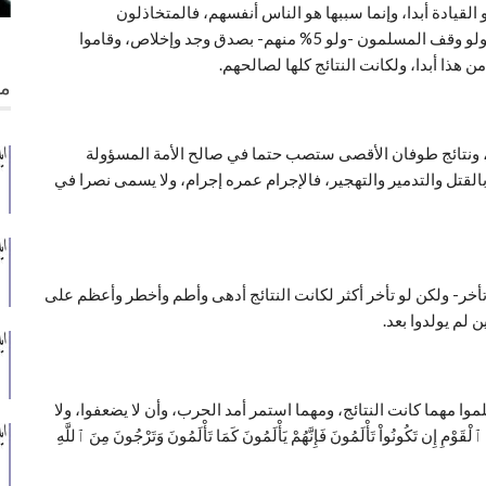
 القيادة أبدا، وإنما سببها هو الناس أنفسهم، فالمتخاذلون
والمنظرون هم سبب كل مصيبة وفتنة وكارثة وبلية تحصل، ولو وقف المسلمون -ولو 5% منهم- بصدق وجد وإخلاص، وقاموا
هذا أبدا، ولكانت النتائج كلها لصالحهم.
من
ها، ونتائج طوفان الأقصى ستصب حتما في صالح الأمة المسؤولة
 بالقتل والتدمير والتهجير، فالإجرام عمره إجرام، ولا يسمى نصرا في
أخر- ولكن لو تأخر أكثر لكانت النتائج أدهى وأطم وأخطر وأعظم على
 لم يولدوا بعد.
موا مهما كانت النتائج، ومهما استمر أمد الحرب، وأن لا يضعفوا، ولا
إِن تَكُونُواْ تَأْلَمُونَ فَإِنَّهُمْ يَأْلَمُونَ كَمَا تَأْلَمُونَ وَتَرْجُونَ مِنَ ٱللَّهِ