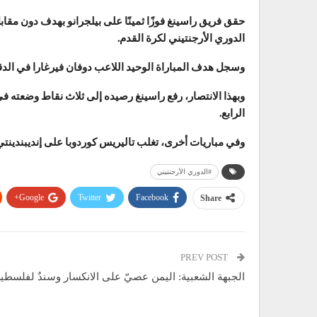
حقق فريق راسينغ فوزًا ثمينًا على بيلجرانو بهدف دون مقا
الدوري الأرجنتيني لكرة القدم.
وسجل هدف المباراة الوحيد اللاعب دوفان فيرغارا في الدقيقة 51، ليمنح راسينغ أول انتصار له هذا 
وبهذا الانتصار، رفع راسينغ رصيده إلى ثلاث نقاط وضعته في
الرابع.
وفي مباريات أخرى، تغلب تاليريس كوردوبا على إنديبندينت
#الدوري الأرجنتيني
Google+
Twitter
Facebook
Share
PREV POST
الجبهة الشعبية: اليمن عصيّ على الانكسار وسندٌ لفلسطي