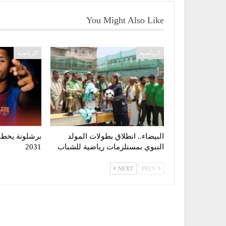
You Might Also Like
الرياضية
الرياضية
البيضاء.. انطلاق بطولات المولد
برشلونة يخطف
النبوي بمستلزمات رياضية للشباب
2031
NEXT
PREV