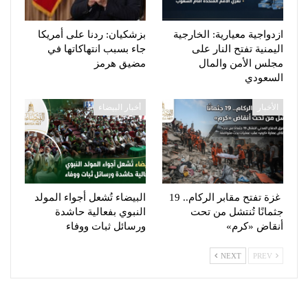
ازدواجية معيارية: الخارجية
بزشكيان: ردنا على أمريكا
اليمنية تفتح النار على
جاء بسبب انتهاكاتها في
مجلس الأمن والمال
مضيق هرمز
السعودي
الأخبار
أخبار البيضاء
غزة تفتح مقابر الركام.. 19
البيضاء تُشعل أجواء المولد
جثمانًا تُنتشل من تحت
النبوي بفعالية حاشدة
أنقاض «كرم»
ورسائل ثبات ووفاء
NEXT
PREV