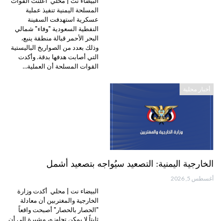
البيضاء نت | محلي أعلنت القوات
المسلحة اليمنية تنفيذ عملية
عسكرية استهدفت السفينة
النفطية السعودية "وفاء" شمالي
البحر الأحمر قبالة منطقة ينبع،
وذلك بعدد من الصواريخ الباليستية
التي أصابت هدفها بدقة. وأكدت
القوات المسلحة أن العملية…
أخبار محلية
الخارجية اليمنية: التصعيد سيُواجه بتصعيد أشمل
أغسطس 5, 2026
البيضاء نت | محلي أكدت وزارة
الخارجية والمغتربين أن معادلة
"الحصار بالحصار" أصبحت واقعاً
ثابتاً لا يمكن تجاوزه، مشيرة إلى أن