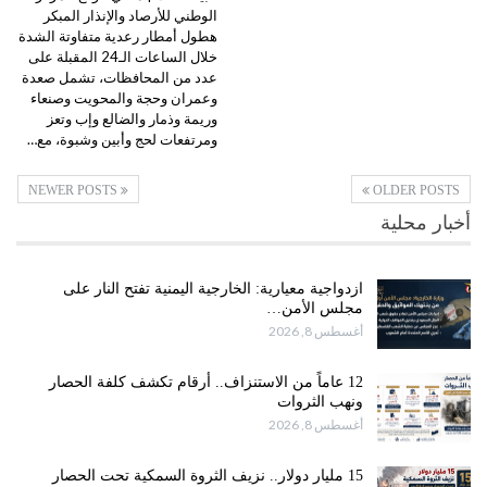
الوطني للأرصاد والإنذار المبكر
هطول أمطار رعدية متفاوتة الشدة
خلال الساعات الـ24 المقبلة على
عدد من المحافظات، تشمل صعدة
وعمران وحجة والمحويت وصنعاء
وريمة وذمار والضالع وإب وتعز
ومرتفعات لحج وأبين وشبوة، مع…
NEWER POSTS
OLDER POSTS
أخبار محلية
ازدواجية معيارية: الخارجية اليمنية تفتح النار على
مجلس الأمن…
أغسطس 8, 2026
12 عاماً من الاستنزاف.. أرقام تكشف كلفة الحصار
ونهب الثروات
أغسطس 8, 2026
15 مليار دولار.. نزيف الثروة السمكية تحت الحصار