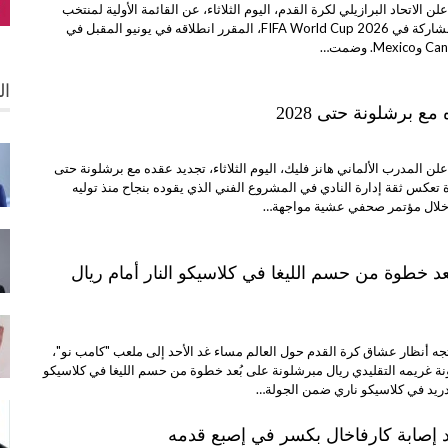
ن الاتحاد البرازيلي لكرة القدم، اليوم الثلاثاء، عن القائمة الأولية لمنتخب
البرازيل استعدادًا للمشاركة في 2026 FIFA World Cup، المقرر انطلاقه في يونيو المقبل في
ال
ع برشلونة حتى 2028
لن المدرب الألماني هانز فليك، اليوم الثلاثاء، تجديد عقده مع برشلونة حتى
ي خطوة تعكس ثقة إدارة النادي في المشروع الفني الذي يقوده بنجاح منذ توليه
 خلال مؤتمر صحفي عشية مواجهة…
د خطوة من حسم الليغا في كلاسيكو النار أمام ريال
جه أنظار عشاق كرة القدم حول العالم مساء غد الأحد إلى ملعب "كامب نو"،
غريمه التقليدي ريال مبرشلونة على بُعد خطوة من حسم الليغا في كلاسيكو
ددريد في كلاسيكو ناري ضمن الجولة…
د إصابة كارفاخال بكسر في إصبع قدمه