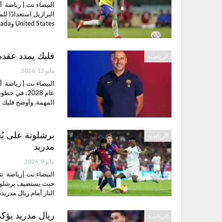
البيضاء نت | رياضة أعل
United States وCanada وMexico. وضمت…
فليك يمدد عقده م
الرياضية
مايو 12, 2026
البيضاء نت | رياضة أع
عام 2028، ف
المهمة. وأوضح فليك
برشلونة على بُع
الرياضية
مدريد
مايو 9, 2026
البيضاء نت |رياضة تت
حيث يستضيف برشلونة 
النار أمام ريال مدري
ريال مدريد يؤك
الرياضية