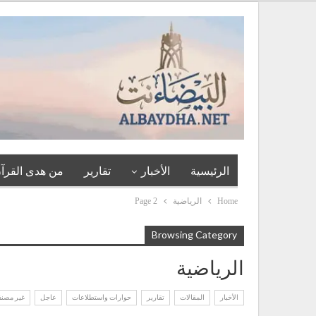
الرئيسية
الأخبار
تقارير
من هدى القرآن
Home
الرياضية
Page 2
Browsing Category
الرياضية
الأخبار
المقالات
تقارير
حوارات واستطلاعات
عاجل
غير مصن