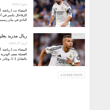
مايو 2, 2026
البيضاء نت | رياضة أ
كارفاخال بكسر في أحد
النادي في بيان رسم
ريال مدريد يعل
الرياضية
أبريل 27, 2026
البيضاء نت | رياضة أ
العضلة نصف الوترية ب
بالتعادل 1-1، وغادر على إثرها الملعب في الدقائق الأخيرة…
OLDER POSTS