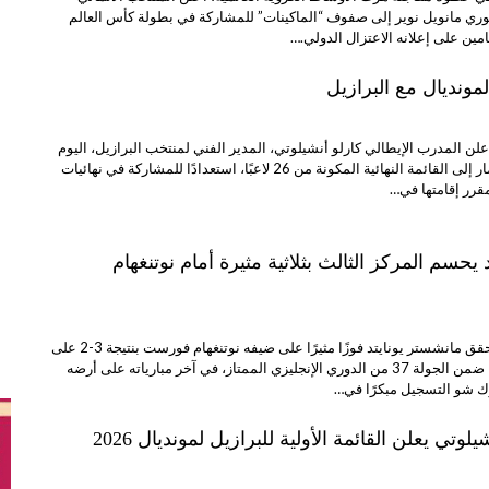
ي مانويل نوير إلى صفوف “الماكينات” للمشاركة في بطولة كأس العالم
لمونديال مع البرازيل
علن المدرب الإيطالي كارلو أنشيلوتي، المدير الفني لمنتخب البرازيل، اليوم
الثلاثاء، ضم النجم نيمار إلى القائمة النهائية المكونة من 26 لاعبًا، استعدادًا للمشاركة في نهائيات
 يحسم المركز الثالث بثلاثية مثيرة أمام نوتنغهام
البيضاء نت | رياضة حقق مانشستر يونايتد فوزًا مثيرًا على ضيفه نوتنغهام فورست بنتيجة 3-2 على
ملعب “أولد ترافورد”، ضمن الجولة 37 من الدوري الإنجليزي الممتاز، في آخر مبارياته على أرضه
وك شو التسجيل مبكرًا في…
يلوتي يعلن القائمة الأولية للبرازيل لمونديال 2026