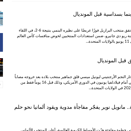
نما بسداسية قبل المونديال
البيضاء نت | رياضة حقق منتخب البرازيل فوزًا عريضًا على نظيره البنمي بنتيجة 6-2، في اللقاء
ينة ريو دي جانيرو، ضمن استعدادات المنتخبين لخوض منافسات كأس العالم
ة…
 قبل المونديال
ثار النجم الأرجنتيني ليونيل ميسي قلق جماهير منتخب بلاده بعد خروجه مصاباً
خلال مباراة إنتر ميامي أمام فيلادلفيا يونيون في الدوري الأمريكي، وذلك قبل 16 يوماً فقط من
 مانويل نوير يفجّر مفاجأة مدوية ويقود ألمانيا نحو حلم
ي خطوة مفاجئة هزّت الأوساط الكروية العالمية، أعلن المنتخب الألماني