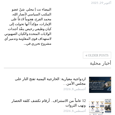
أكتوبر 29, 2025
البيضاء نت | محلي شنّ عضو
المكتب السياسي لأنصار الله،
محمد الفرح، هجوماً لاذعاً على
الإمارات، مؤكداً أنها تحولت إلى
كيان وظيفي رخيص ينفّذ أجندات
الولايات المتحدة والكيان الصهيوني
لاستهداف قوى المقاومة وتدمير أي
مشروع تحرري في…
OLDER POSTS
أخبار محلية
ازدواجية معيارية: الخارجية اليمنية تفتح النار على
مجلس الأمن…
أغسطس 8, 2026
12 عاماً من الاستنزاف.. أرقام تكشف كلفة الحصار
ونهب الثروات
أغسطس 8, 2026