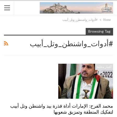
Home
#أدوات_واشنطن_وتل_أبيب
Browsing Tag
#أدوات_واشنطن_وتل_أبيب
أخبار محلية
محمد الفرح: الإمارات أداة قذرة بيد واشنطن وتل أبيب
لتفكيك المنطقة وتمزيق شعوبها