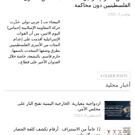
الفلسطينيين دون محاكمة
نوفمبر 3, 2025
البيضاء نت | عربي دولي حذّرت
حركة المقاومة الإسلامية (حماس)
اليوم الاثنين، من أن القوات
الإسرائيلية أقدمت على إعدام
المئات من الأسرى الفلسطينيين
بطرق وصفها المتحدث باسمها،
حازم قاسم، بالبشعة، خاصة خلال
العدوان الأخير على قطاع…
OLDER POSTS
أخبار محلية
ازدواجية معيارية: الخارجية اليمنية تفتح النار على
مجلس الأمن…
أغسطس 8, 2026
12 عاماً من الاستنزاف.. أرقام تكشف كلفة الحصار
ونهب الثروات