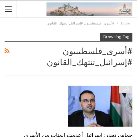
Home
#أسرى_فلسطينيون #إسرائيل_تنتهك_القانون
Browsing Tag
#أسرى_فلسطينيون
#إسرائيل_تنتهك_القانون
الأخبار
حماس تحذر: إسرائيل أعدمت المئات من الأسرى