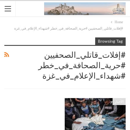
Home
#إفلات_قاتلي_الصحفيين #حرية_الصحافة_في_خطر #شهداء_الإعلام_في_غزة
Browsing Tag
#إفلات_قاتلي_الصحفيين
#حرية_الصحافة_في_خطر
#شهداء_الإعلام_في_غزة
الأخبار