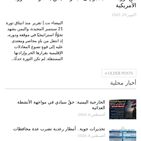
الأمريكية
أكتوبر 29, 2025
البيضاء نت | تقرير منذ انبثاق ثورة
21 سبتمبر المجيدة، واليمن يشهد
تحوّلًا استراتيجيًا في موقعه ودوره،
إذ انتقل من بلدٍ محاصر ومعتدى
عليه إلى قوةٍ تصوغ المعادلات
الإقليمية بقرارها الحر وإرادتها
المستقلة. لم تكن الثورة حدثًا…
OLDER POSTS
أخبار محلية
الخارجية اليمنية: حقٌ سيادي في مواجهة الأنشطة
العدائية
أغسطس 6, 2026
تحذيرات جوية.. أمطار رعدية تضرب عدة محافظات
أغسطس 6, 2026