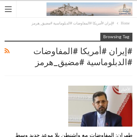
Home
#إيران #أمريكا #المفاوضات #الدبلوماسية #مضيق_هرمز
Browsing Tag
#إيران #أمريكا #المفاوضات
#الدبلوماسية #مضيق_هرمز
الأخبار
طهران: المفاوضات مع واشنطن بلا موعد جديد وسط