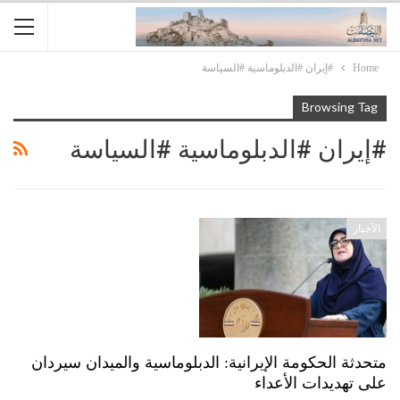
Home
#إيران #الدبلوماسية #السياسة
Browsing Tag
#إيران #الدبلوماسية #السياسة
الأخبار
متحدثة الحكومة الإيرانية: الدبلوماسية والميدان سيردان
على تهديدات الأعداء