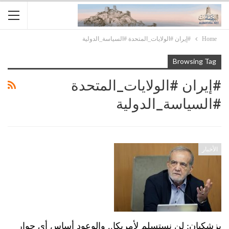
Home
#إيران #الولايات_المتحدة #السياسة_الدولية
Browsing Tag
#إيران #الولايات_المتحدة
#السياسة_الدولية
الأخبار
بزشكيان: لن نستسلم لأمريكا.. والوعود أساس أي حوار