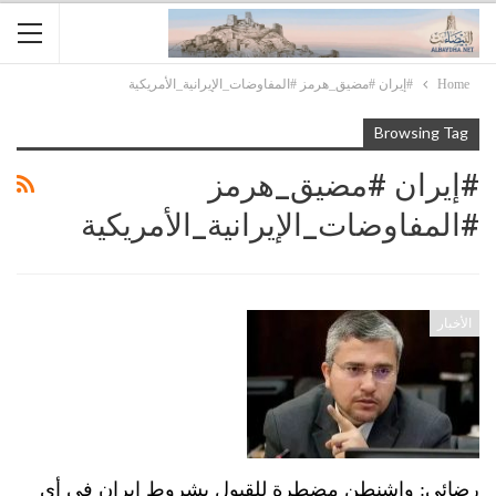
Home
#إيران #مضيق_هرمز #المفاوضات_الإيرانية_الأمريكية
Browsing Tag
#إيران #مضيق_هرمز
#المفاوضات_الإيرانية_الأمريكية
الأخبار
رضائي: واشنطن مضطرة للقبول بشروط إيران في أي