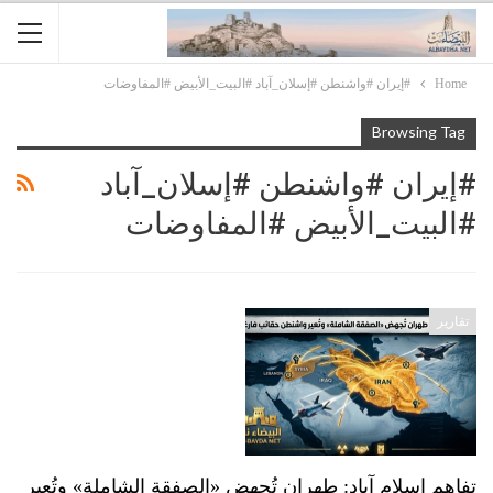
Home
#إيران #واشنطن #إسلان_آباد #البيت_الأبيض #المفاوضات
Browsing Tag
#إيران #واشنطن #إسلان_آباد
#البيت_الأبيض #المفاوضات
تقارير
تفاهم إسلام آباد: طهران تُجهِض «الصفقة الشاملة» وتُعير