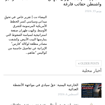
واشنطن حقائب فارغة
يونيو 15, 2026
البيضاء نت | تقرير خاص في تحولٍ
ميداني وسياسي كسر الخطط
الأمريكية المرسومة للشرق
الأوسط، وجّهت طهران صفعة
استراتيجية لسياسة الضغوط التي
يمارسها البيت الأبيض. وكشفت
مصادر مطلعة لوكالة "فارس"
الإيرانية عن تفاصيل حاسمة من
كواليس "تفاهم…
OLDER POSTS
أخبار محلية
الخارجية اليمنية: حقٌ سيادي في مواجهة الأنشطة
العدائية
أغسطس 6, 2026
تحذيرات جوية.. أمطار رعدية تضرب عدة محافظات