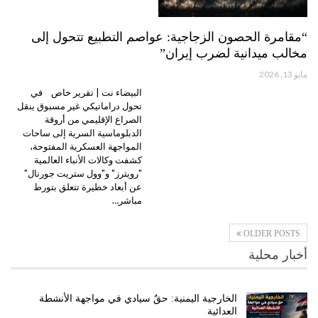
“مقامرة الحصون الزجاجية: عواصم التطبيع تتحول إلى
مخالب ميدانية لضرب إيران”
مايو 13, 2026
البيضاء نت | تقرير خاص في
تحول دراماتيكي غير مسبوق ينقل
الصراع الإقليمي من أروقة
الدبلوماسية السرية إلى ساحات
المواجهة العسكرية المفتوحة،
كشفت وكالات الأنباء العالمية
"رويترز" و"وول ستريت جورنال"
عن أبعاد خطيرة تتعلق بتورط
مباشر…
OLDER POSTS
أخبار محلية
الخارجية اليمنية: حقٌ سيادي في مواجهة الأنشطة
العدائية