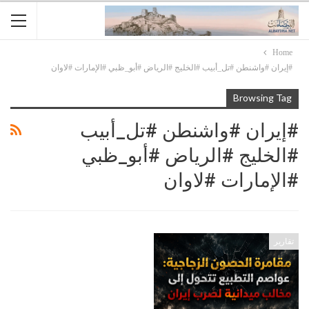
Home
#إيران #واشنطن #تل_أبيب #الخليج #الرياض #أبو_ظبي #الإمارات #لاوان
Browsing Tag
#إيران #واشنطن #تل_أبيب
#الخليج #الرياض #أبو_ظبي
#الإمارات #لاوان
تقارير