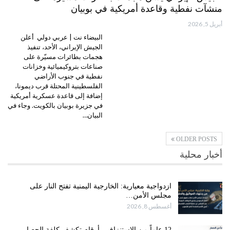
منشآت نفطية وقاعدة أمريكية في بوبيان
أبريل 5, 2026
البيضاء نت | عربي دولي أعلن
الجيش الإيراني، الأحد، تنفيذ
هجمات بطائرات مسيّرة على
صناعات بتروكيميائية وخزانات
نفطية في جنوب الأراضي
الفلسطينية المحتلة قرب ديمونا،
إضافة إلى قاعدة عسكرية أمريكية
في جزيرة بوبيان بالكويت. وجاء في
البيان…
OLDER POSTS
أخبار محلية
ازدواجية معيارية: الخارجية اليمنية تفتح النار على
مجلس الأمن…
أغسطس 8, 2026
12 عاماً من الاستنزاف.. أرقام تكشف كلفة الحصار