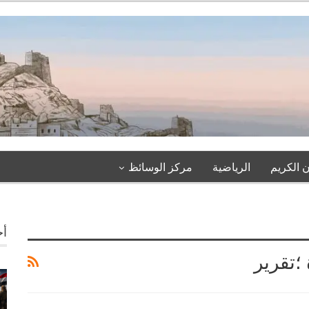
 الكريم
الرياضية
مركز الوسائظ
أخ
 ؛تقرير