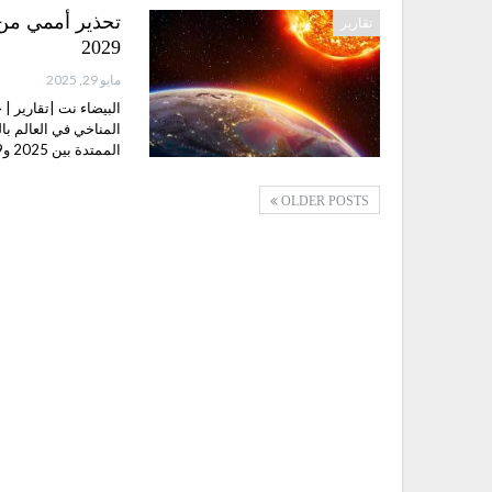
تحذير أممي من
تقارير
2029
مايو 29, 2025
البيضاء نت |تقارير |
الممتدة بين 2025 و2029، والتي باتت تبلغ الآن 70%.…
OLDER POSTS