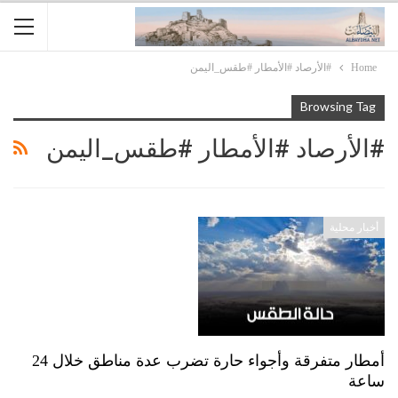
Home
#الأرصاد #الأمطار #طقس_اليمن
Browsing Tag
#الأرصاد #الأمطار #طقس_اليمن
أخبار محلية
أمطار متفرقة وأجواء حارة تضرب عدة مناطق خلال 24
ساعة