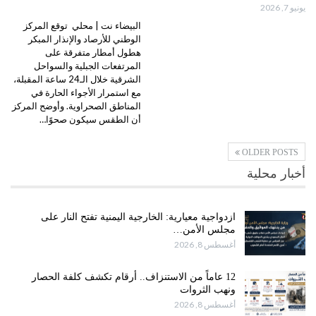
يونيو 7, 2026
البيضاء نت | محلي توقع المركز
الوطني للأرصاد والإنذار المبكر
هطول أمطار متفرقة على
المرتفعات الجبلية والسواحل
الشرقية خلال الـ24 ساعة المقبلة،
مع استمرار الأجواء الحارة في
المناطق الصحراوية. وأوضح المركز
أن الطقس سيكون صحوًا…
OLDER POSTS
أخبار محلية
ازدواجية معيارية: الخارجية اليمنية تفتح النار على
مجلس الأمن…
أغسطس 8, 2026
12 عاماً من الاستنزاف.. أرقام تكشف كلفة الحصار
ونهب الثروات
أغسطس 8, 2026