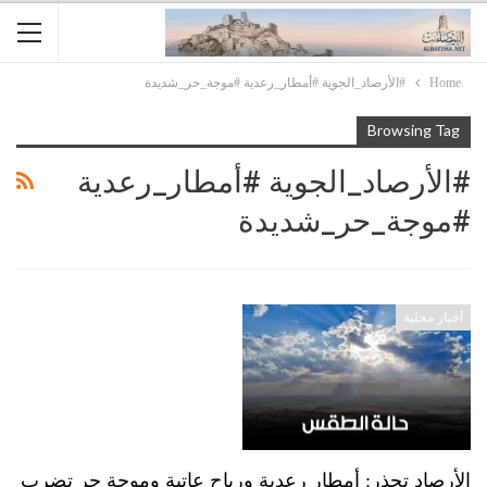
Home
#الأرصاد_الجوية #أمطار_رعدية #موجة_حر_شديدة
Browsing Tag
#الأرصاد_الجوية #أمطار_رعدية
#موجة_حر_شديدة
أخبار محلية
الأرصاد تحذر: أمطار رعدية ورياح عاتية وموجة حر تضرب