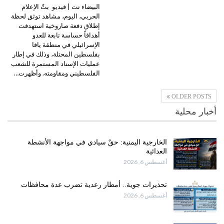
البيضاء نت | فيديو بثّ الإعلام
الحربي، اليوم، مشاهد توثق لحظة
إطلاق دفعة صاروخية استهدفت
أهدافاً حساسة تابعة للعدو
الإسرائيلي في منطقة يافا
بفلسطين المحتلة، وذلك في إطار
عمليات الإسناد المستمرة للشعب
الفلسطيني ومقاومته. وأظهرت…
OLDER POSTS
أخبار محلية
الخارجية اليمنية: حقٌ سيادي في مواجهة الأنشطة
العدائية
أغسطس 6, 2026
تحذيرات جوية.. أمطار رعدية تضرب عدة محافظات
أغسطس 6, 2026