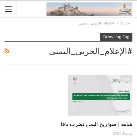
Home
#الإعلام_الحربي_اليمني
Browsing Tag
#الإعلام_الحربي_اليمني
فيديو
شاهد | صواريخ اليمن تضرب يافا
يونيو 8, 2026