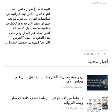
أبريل 8, 2026
البيضاء نت | تقرير خاص منذ
انتهاء الحرب العراقية الإيرانية في
ثمانينيات القرن الماضي، لم تعد
طهران تنظر إلى حدودها كخطوط
دفاعية فحسب، بل كمنطلقات
لنفوذ يمتد عبر البحار. وفي قلب
هذه التحولات، يقف "الحرس
الثوري" كمهندس حقيقي لتحويل…
OLDER POSTS
أخبار محلية
ازدواجية معيارية: الخارجية اليمنية تفتح النار على
مجلس الأمن…
أغسطس 8, 2026
12 عاماً من الاستنزاف.. أرقام تكشف كلفة الحصار
ونهب الثروات
أغسطس 8, 2026