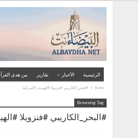
الرئيسية
الأخبار
تقارير
من هدى القرآن
Home
#البحر_الكاريبي #فنزويلا #الهيمنة_الأمريكية
Browsing Tag
#البحر_الكاريبي #فنزويلا #الهي