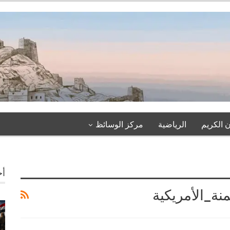
 الكريم
الرياضية
مركز الوسائظ
أخ
منة_الأمريكية