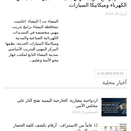
الكهرباء وميكانيكا السيارات
أبريل 28, 2026
البيضاء نت | البيضاء اختُتمت
بمحافظة البيضاء برامج تدريب
مهني متخصصة في التمديدات
الكهربائية الصناعية والمدنية
وميكانيكا السيارات الحديثة، نظمها
المركز المهني للتدريب الأساسي
بمدينة البيضاء التابع لمكتب جهاز
محو الأمية وتعليم…
OLDER POSTS
أخبار محلية
ازدواجية معيارية: الخارجية اليمنية تفتح النار على
مجلس الأمن…
أغسطس 8, 2026
12 عاماً من الاستنزاف.. أرقام تكشف كلفة الحصار
ونهب الثروات