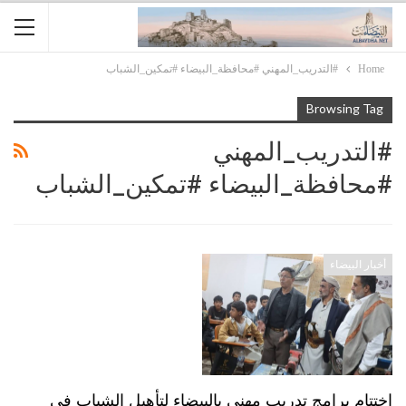
Home
#التدريب_المهني #محافظة_البيضاء #تمكين_الشباب
Browsing Tag
#التدريب_المهني
#محافظة_البيضاء #تمكين_الشباب
أخبار البيضاء
اختتام برامج تدريب مهني بالبيضاء لتأهيل الشباب في