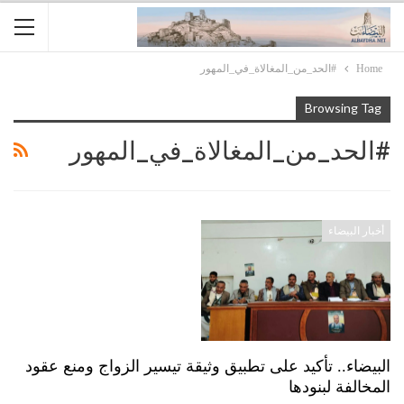
Home
#الحد_من_المغالاة_في_المهور
Browsing Tag
#الحد_من_المغالاة_في_المهور
أخبار البيضاء
البيضاء.. تأكيد على تطبيق وثيقة تيسير الزواج ومنع عقود
المخالفة لبنودها