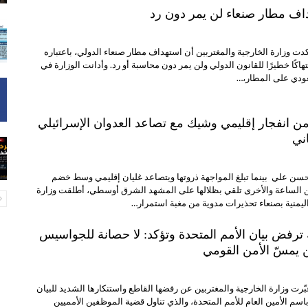
داف مطار صنعاء لن يمر دون رد
دت وزارة الخارجية والمغتربين أن استهداف مطار صنعاء الدولي، باعتباره
هاكًا خطيرًا للقانون الدولي ولن يمر دون محاسبة أو رد. وأدانت الوزارة في
عودي على المطار،…
من انفجار إقليمي وشيك مع تصاعد العدوان الإسرائيلي
ني
محسن علي بينما تبلغ المواجهة ذروتها ويتصاعد غليان إقليمي وسط خضم
 الساعة والأخرى تلقي بظلالها على المشهد الشرق أوسطي، أطلقت وزارة
اليمنية بصنعاء تحذيرات مدوية من مغبة استمرار…
ة ترفض بيان الأمم المتحدة وتؤكد: لا حصانة للجواسيس
ن يمسّ الأمن القومي
ّرت وزارة الخارجية والمغتربين عن رفضها القاطع واستنكارها الشديد للبيان
سم الأمين العام للأمم المتحدة، والذي تناول قضية الموظفين الأمميين