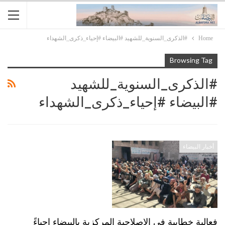
Home
#الذكرى_السنوية_للشهيد #البيضاء #إحياء_ذكرى_الشهداء
Browsing Tag
#الذكرى_السنوية_للشهيد
#البيضاء #إحياء_ذكرى_الشهداء
أخبار البيضاء
فعالية خطابية في الإصلاحية المركزية بالبيضاء إحياءً