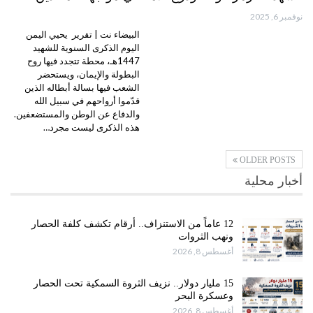
نوفمبر 6, 2025
البيضاء نت | تقرير يحيي اليمن
اليوم الذكرى السنوية للشهيد
1447هـ، محطة تتجدد فيها روح
البطولة والإيمان، ويستحضر
الشعب فيها بسالة أبطاله الذين
قدّموا أرواحهم في سبيل الله
والدفاع عن الوطن والمستضعفين.
هذه الذكرى ليست مجرد…
OLDER POSTS
أخبار محلية
12 عاماً من الاستنزاف.. أرقام تكشف كلفة الحصار
ونهب الثروات
أغسطس 8, 2026
15 مليار دولار.. نزيف الثروة السمكية تحت الحصار
وعسكرة البحر
أغسطس 8, 2026