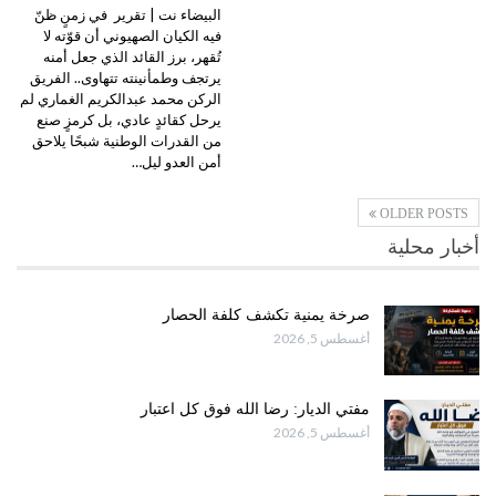
البيضاء نت | تقرير في زمنٍ ظنّ
فيه الكيان الصهيوني أن قوّته لا
تُقهر، برز القائد الذي جعل أمنه
يرتجف وطمأنينته تتهاوى.. الفريق
الركن محمد عبدالكريم الغماري لم
يرحل كقائدٍ عادي، بل كرمزٍ صنع
من القدرات الوطنية شبحًا يلاحق
أمن العدو ليل…
OLDER POSTS
أخبار محلية
صرخة يمنية تكشف كلفة الحصار
أغسطس 5, 2026
مفتي الديار: رضا الله فوق كل اعتبار
أغسطس 5, 2026