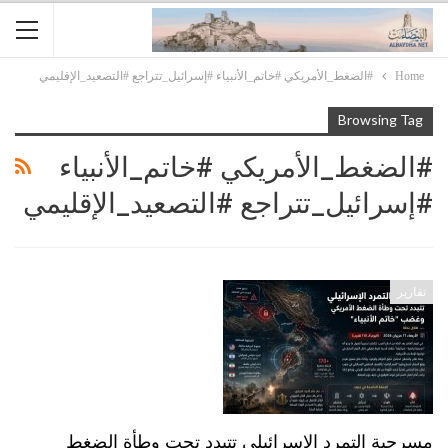
Home
#الضغط_الأمريكي #خاتم_الأنبياء #إسرائيل_تتراجع #التصعيد_الإقليمي
Browsing Tag
#الضغط_الأمريكي #خاتم_الأنبياء
#إسرائيل_تتراجع #التصعيد_الإقليمي
تقارير
مسرحية التمرد الإسرائيلي تتبدد تحت وطأة الضغط