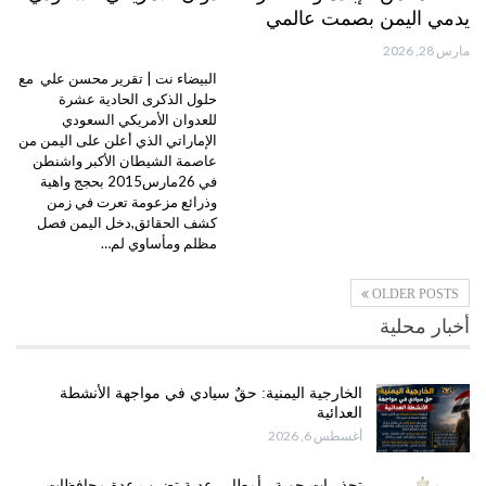
يدمي اليمن بصمت عالمي
مارس 28, 2026
البيضاء نت | تقرير محسن علي مع
حلول الذكرى الحادية عشرة
للعدوان الأمريكي السعودي
الإماراتي الذي أعلن على اليمن من
عاصمة الشيطان الأكبر واشنطن
في 26مارس2015 بحجج واهية
وذرائع مزعومة تعرت في زمن
كشف الحقائق,دخل اليمن فصل
مظلم ومأساوي لم…
OLDER POSTS
أخبار محلية
الخارجية اليمنية: حقٌ سيادي في مواجهة الأنشطة
العدائية
أغسطس 6, 2026
تحذيرات جوية.. أمطار رعدية تضرب عدة محافظات