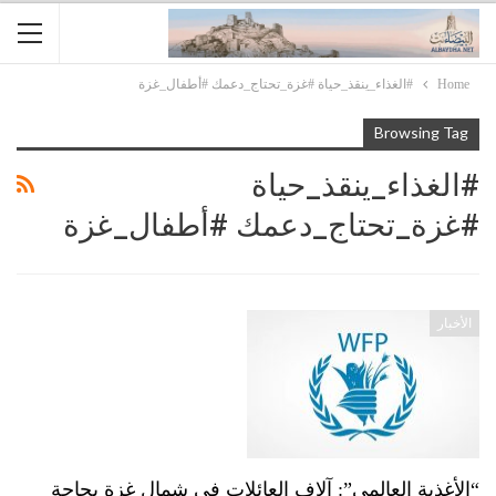
Home
#الغذاء_ينقذ_حياة #غزة_تحتاج_دعمك #أطفال_غزة
Browsing Tag
#الغذاء_ينقذ_حياة
#غزة_تحتاج_دعمك #أطفال_غزة
الأخبار
“الأغذية العالمي”: آلاف العائلات في شمال غزة بحاجة