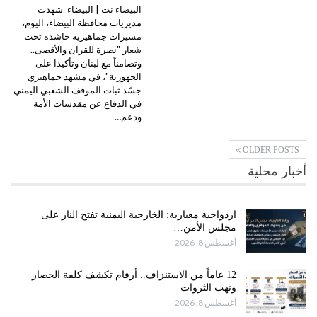
البيضاء نت | البيضاء شهدت
مديريات محافظة البيضاء، اليوم،
مسيرات جماهيرية حاشدة تحت
شعار "نصرة للقرآن والأقصى..
وتضامناً مع لبنان وتأكيدا على
الجهوزية"، في مشهد جماهيري
جسّد ثبات الموقف الشعبي اليمني
في الدفاع عن مقدسات الأمة
ودعم…
OLDER POSTS
أخبار محلية
ازدواجية معيارية: الخارجية اليمنية تفتح النار على
مجلس الأمن…
أغسطس 8, 2026
12 عاماً من الاستنزاف.. أرقام تكشف كلفة الحصار
ونهب الثروات
أغسطس 8, 2026