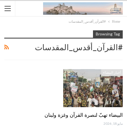
Home
#القرآن_أقدس_المقدسات
Browsing Tag
#القرآن_أقدس_المقدسات
أخبار البيضاء
البيضاء تهبّ لنصرة القرآن وغزة ولبنان
مايو 18, 2026