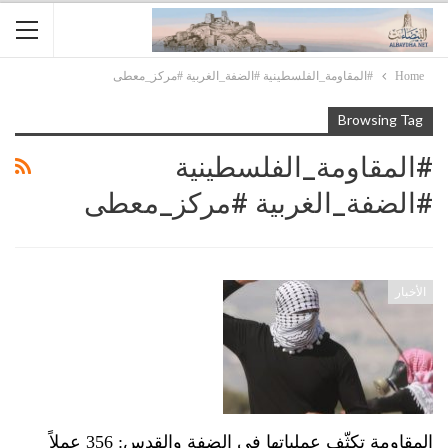
Home
#المقاومة_الفلسطينية #الضفة_الغربية #مركز_معطى
Browsing Tag
#المقاومة_الفلسطينية
#الضفة_الغربية #مركز_معطى
الأخبار
المقاومة تكثّف عملياتها في الضفة والقدس: 356 عملاً