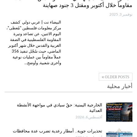
مقاوماً خلال أكتوبر ومقتل 3 جنود صهاينة
نوفمبر 3, 2025
البيضاء نت | عربي دولي كشف
مركز معلومات فلسطين "مُعطى"،
اليوم الاثنين، عن تصاعد وتيرة
المقاومة الفلسطينية في الضفة
الغربية والقدس خلال شهر أكتوبر
الماضي، حيث سُجّل تنفيذ 356
عملاً مقاوماً بين عمليات نوعية
وأخرى شعبية. وأوضح…
OLDER POSTS
أخبار محلية
الخارجية اليمنية: حقٌ سيادي في مواجهة الأنشطة
العدائية
أغسطس 6, 2026
تحذيرات جوية.. أمطار رعدية تضرب عدة محافظات