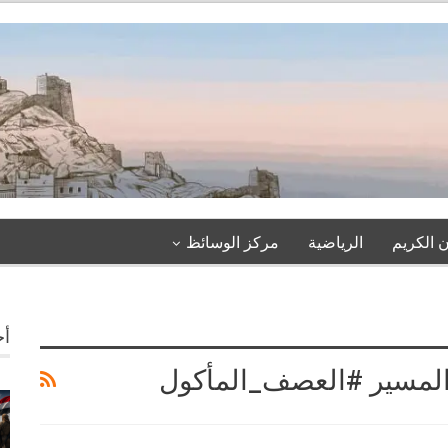
 الكريم
الرياضية
مركز الوسائظ
أخ
_المسير #العصف_المأكول