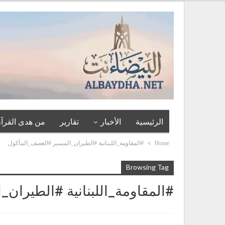
الرئيسية
الأخبار
تقارير
من هدى القرآن
Home
#المقاومة_اللبنانية #الطيران_المسير #العصف_المأكول
Browsing Tag
#المقاومة_اللبنانية #الطيران