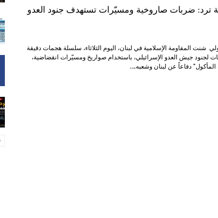
نية ترد: ضربات صاروخية ومسيّرات تستهدف جنود العدو
لي شنت المقاومة الإسلامية في لبنان، اليوم الثلاثاء، سلسلة هجمات دقيقة
ات لجنود جيش العدو الإسرائيلي، باستخدام صواريخ ومسيّرات انقضاضية،
مأكول" دفاعاً عن لبنان وشعبه.…