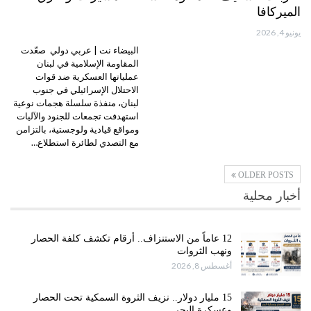
الميركافا
يونيو 4, 2026
البيضاء نت | عربي دولي صعّدت
المقاومة الإسلامية في لبنان
عملياتها العسكرية ضد قوات
الاحتلال الإسرائيلي في جنوب
لبنان، منفذة سلسلة هجمات نوعية
استهدفت تجمعات للجنود والآليات
ومواقع قيادية ولوجستية، بالتزامن
مع التصدي لطائرة استطلاع…
OLDER POSTS
أخبار محلية
12 عاماً من الاستنزاف.. أرقام تكشف كلفة الحصار
ونهب الثروات
أغسطس 8, 2026
15 مليار دولار.. نزيف الثروة السمكية تحت الحصار
وعسكرة البحر