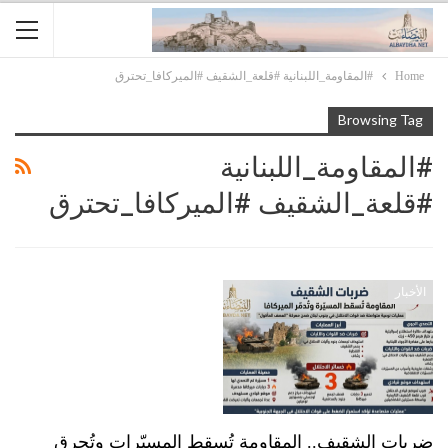
Home
#المقاومة_اللبنانية #قلعة_الشقيف #الميركافا_تحترق
Browsing Tag
#المقاومة_اللبنانية
#قلعة_الشقيف #الميركافا_تحترق
الأخبار
ضربات الشقيف.. المقاومة تُسقط المسيّرات وتُحرق