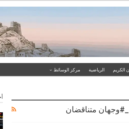
 الكريم
الرياضية
مركز الوسائظ
أخ
ل_#وجهان متناقضان