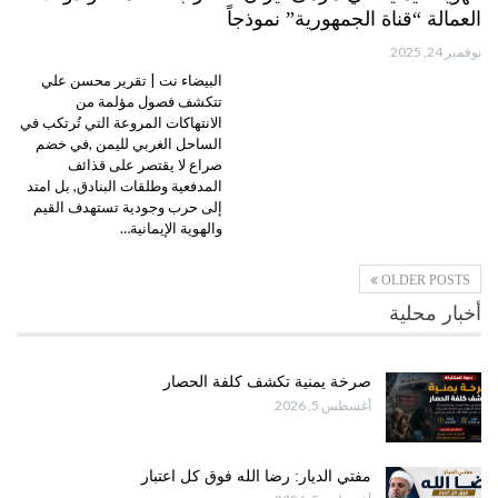
العمالة “قناة الجمهورية” نموذجاً
نوفمبر 24, 2025
البيضاء نت | تقرير محسن علي
تتكشف فصول مؤلمة من
الانتهاكات المروعة التي تُرتكب في
الساحل الغربي لليمن ,في خضم
صراع لا يقتصر على قذائف
المدفعية وطلقات البنادق, بل امتد
إلى حرب وجودية تستهدف القيم
والهوية الإيمانية…
OLDER POSTS
أخبار محلية
صرخة يمنية تكشف كلفة الحصار
أغسطس 5, 2026
مفتي الديار: رضا الله فوق كل اعتبار