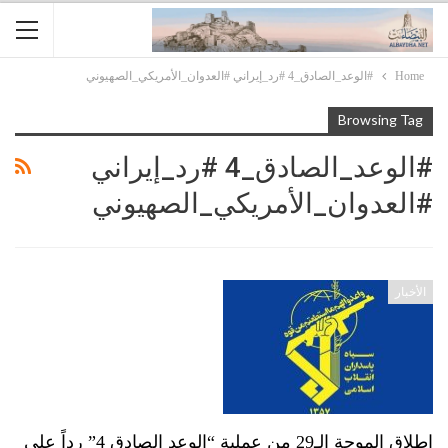
Home
#الوعد_الصادق_4 #رد_إيراني #العدوان_الأمريكي_الصهيوني
Browsing Tag
#الوعد_الصادق_4 #رد_إيراني
#العدوان_الأمريكي_الصهيوني
الأخبار
إطلاق الموجة الـ29 من عملية “الوعد الصادق 4” رداً على